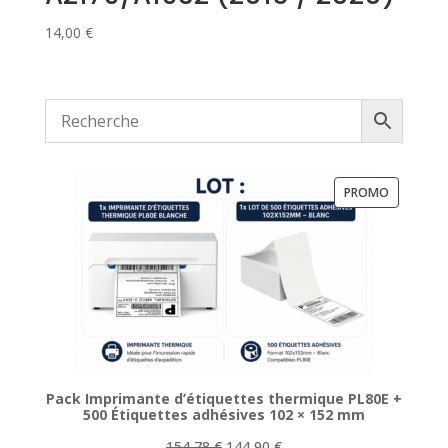
14,00
€
PRODUIT
PROMO
EN
PROMOTI
Pack Imprimante d’étiquettes thermique PL80E +
500 Étiquettes adhésives 102 × 152 mm
Le
Le
154,78
€
144,90
€