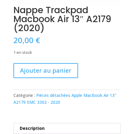
Nappe Trackpad
Macbook Air 13″ A2179
(2020)
20,00
€
1 en stock
quantité
Ajouter au panier
de
Nappe
Trackpad
Macbook
Catégorie :
Pièces détachées Apple MacBook Air 13"
Air
A2179 EMC 3302 - 2020
13"
A2179
(2020)
Description