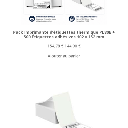
Pack Imprimante d’étiquettes thermique PL80E +
500 Étiquettes adhésives 102 × 152 mm
Le
Le
154,78
€
144,90
€
prix
prix
Ajouter au panier
initial
actuel
était :
est :
154,78 €.
144,90 €.