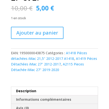
Le
Le
10,00
€
5,00
€
prix
prix
initial
actuel
1 en stock
était :
est :
10,00 €.
5,00 €.
quantité
Ajouter au panier
de
Roulette
de
précision
EAN:
1950000043875
Catégories :
A1418 Pièces
pour
détachées iMac 21,5" 2012-2017 A1418
,
A1419 Pièces
ouverture
Détachées iMac 27" 2012-2017
,
A2115 Pieces
d’iMac
Détachée iMac 27" 2019-2020
21″
et
27″
Description
Informations complémentaires
Avis (0)