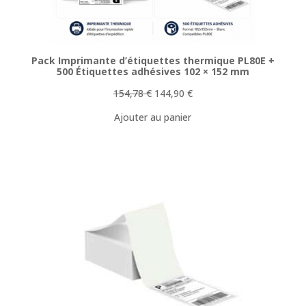
Pack Imprimante d’étiquettes thermique PL80E +
500 Étiquettes adhésives 102 × 152 mm
Le
Le
154,78
€
144,90
€
prix
prix
Ajouter au panier
initial
actuel
était :
est :
154,78 €.
144,90 €.