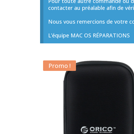
Pour toute autre commande ou de
contacter au préalable afin de vérif
Nous vous remercions de votre co
L’équipe MAC OS RÉPARATIONS
Promo !