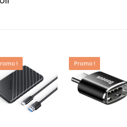
oir
romo !
Promo !