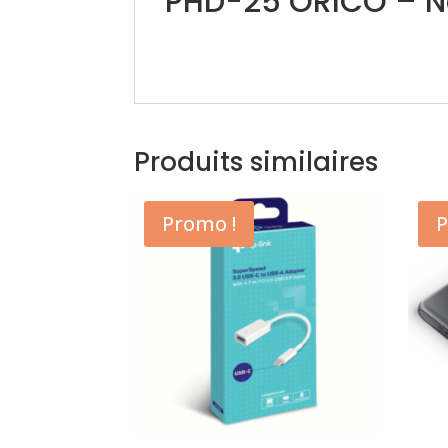
PHD-25 ORICO – N
Produits similaires
Promo !
P