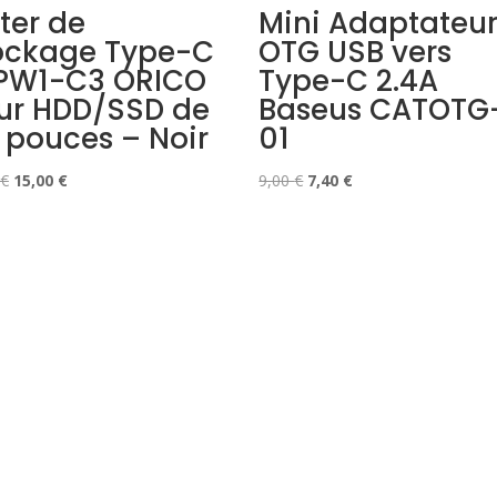
ter de
Mini Adaptateu
ockage Type-C
OTG USB vers
PW1-C3 ORICO
Type-C 2.4A
ur HDD/SSD de
Baseus CATOTG
5 pouces – Noir
01
Le
Le
Le
Le
€
15,00
€
9,00
€
7,40
€
prix
prix
prix
prix
initial
actuel
initial
actuel
était :
est :
était :
est :
20,00 €.
15,00 €.
9,00 €.
7,40 €.