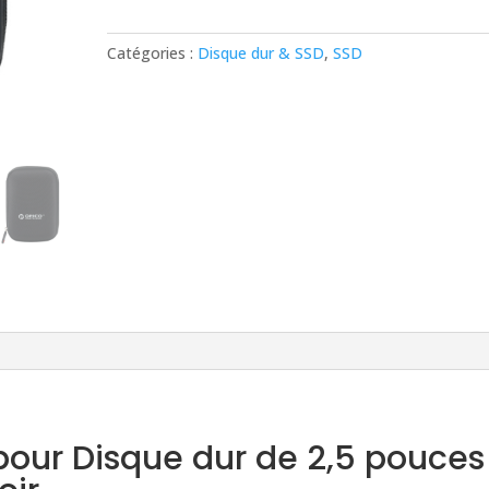
de
Protection
Catégories :
Disque dur & SSD
,
SSD
pour
Disque
dur
de
2,5
pouces
PHD-
25
ORICO
-
Noir
pour Disque dur de 2,5 pouces