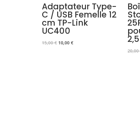
Adaptateur Type-
Boî
C / USB Femelle 12
St
cm TP-Link
25
UC400
po
2,
Le
Le
15,00
€
10,00
€
prix
prix
20,00
initial
actuel
était :
est :
15,00 €.
10,00 €.