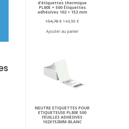
d’étiquettes thermique
PL80E + 500 Étiquettes
adhésives 102 × 152 mm
Le
Le
154,78
€
144,90
€
prix
prix
Ajouter au panier
initial
actuel
était :
est :
154,78 €.
144,90 €.
es
NEUTRE ETIQUETTES POUR
ETIQUETEUSE PL80E 500
FEUILLES ADHESIVES
102X152MM-BLANC