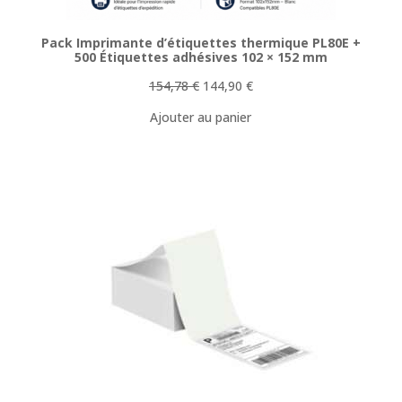
Pack Imprimante d’étiquettes thermique PL80E +
500 Étiquettes adhésives 102 × 152 mm
Le
Le
154,78
€
144,90
€
prix
prix
Ajouter au panier
initial
actuel
était :
est :
154,78 €.
144,90 €.