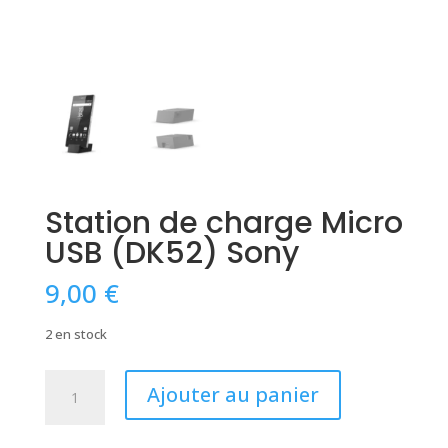
Station de charge Micro
USB (DK52) Sony
9,00
€
2 en stock
quantité
Ajouter au panier
de
Station