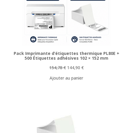
PROMOTI
Pack Imprimante d’étiquettes thermique PL80E +
500 Étiquettes adhésives 102 × 152 mm
Le
Le
154,78
€
144,90
€
prix
prix
Ajouter au panier
initial
actuel
était :
est :
154,78 €.
144,90 €.