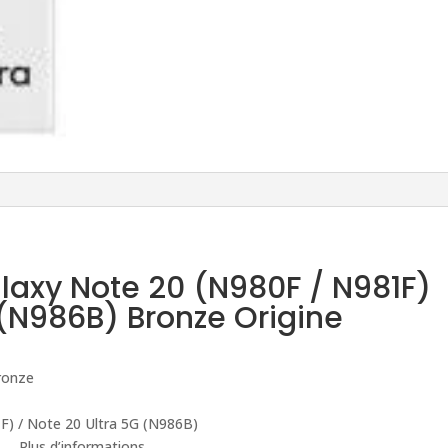
laxy Note 20 (N980F / N981F)
 (N986B) Bronze Origine
onze
) / Note 20 Ultra 5G (N986B)
Plus d’informations