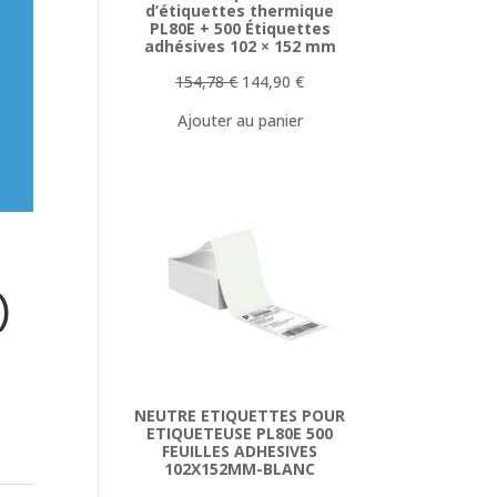
d’étiquettes thermique
PL80E + 500 Étiquettes
adhésives 102 × 152 mm
Le
Le
154,78
€
144,90
€
prix
prix
Ajouter au panier
initial
actuel
était :
est :
154,78 €.
144,90 €.
)
e
NEUTRE ETIQUETTES POUR
ETIQUETEUSE PL80E 500
FEUILLES ADHESIVES
102X152MM-BLANC