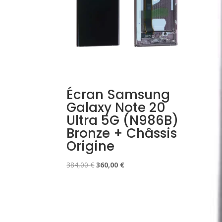
Écran Samsung
Galaxy Note 20
Ultra 5G (N986B)
Bronze + Châssis
Origine
Le
Le
384,00
€
360,00
€
prix
prix
initial
actuel
était :
est :
384,00 €.
360,00 €.