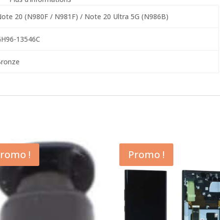
ote 20 (N980F / N981F) / Note 20 Ultra 5G (N986B)
H96-13546C
ronze
romo !
Promo !