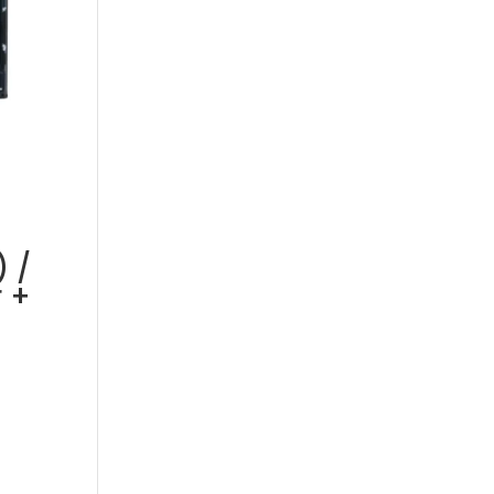
) /
 +