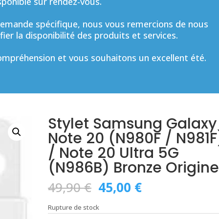
sponible sur rendez-vous.
mande spécifique, nous vous remercions de nous
ier la disponibilité des produits et services.
mpréhension et vous souhaitons un excellent été.
Stylet Samsung Galaxy
Note 20 (N980F / N981F
/ Note 20 Ultra 5G
(N986B) Bronze Origin
Le
Le
49,90
€
45,00
€
prix
prix
initial
actuel
Rupture de stock