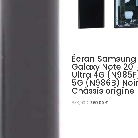
Écran Samsung
Galaxy Note 20
Ultra 4G (N985F
5G (N986B) Noir
Châssis origine
Le
Le
384,00
€
360,00
€
prix
prix
initial
actuel
était :
est :
384,00 €.
360,00 €.