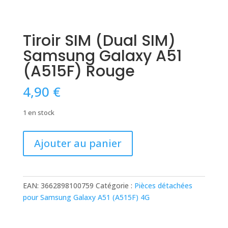
Tiroir SIM (Dual SIM)
Samsung Galaxy A51
(A515F) Rouge
4,90
€
1 en stock
quantité
Ajouter au panier
de
Tiroir
SIM
(Dual
EAN:
3662898100759
Catégorie :
Pièces détachées
SIM)
pour Samsung Galaxy A51 (A515F) 4G
Samsung
Galaxy