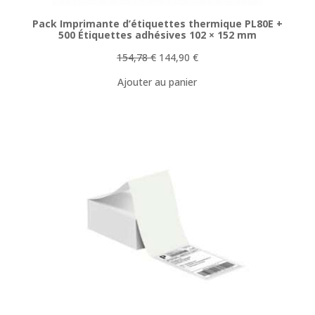
Pack Imprimante d’étiquettes thermique PL80E +
500 Étiquettes adhésives 102 × 152 mm
Le
Le
154,78
€
144,90
€
prix
prix
Ajouter au panier
initial
actuel
était :
est :
154,78 €.
144,90 €.