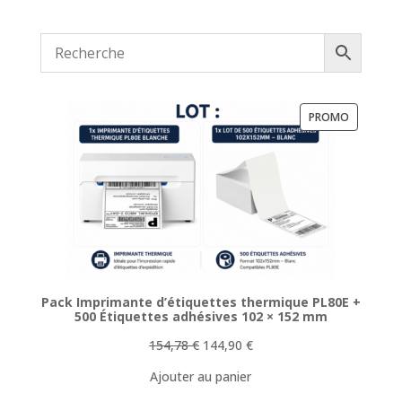
PRODUIT
PROMO
EN
PROMOTI
Pack Imprimante d’étiquettes thermique PL80E +
500 Étiquettes adhésives 102 × 152 mm
Le
Le
154,78
€
144,90
€
prix
prix
Ajouter au panier
initial
actuel