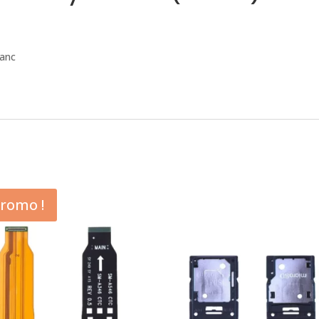
anc
romo !