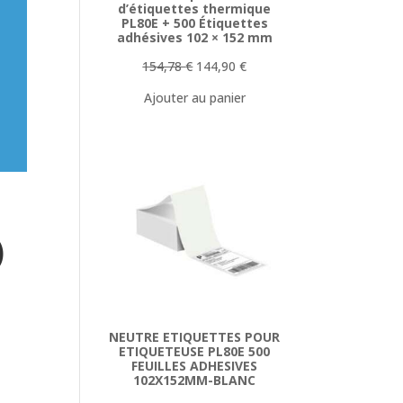
d’étiquettes thermique
PL80E + 500 Étiquettes
adhésives 102 × 152 mm
Le
Le
154,78
€
144,90
€
prix
prix
Ajouter au panier
initial
actuel
était :
est :
154,78 €.
144,90 €.
)
NEUTRE ETIQUETTES POUR
ETIQUETEUSE PL80E 500
FEUILLES ADHESIVES
102X152MM-BLANC