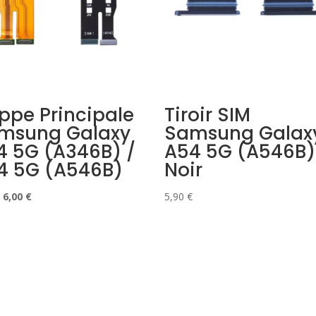
ppe Principale
Tiroir SIM
msung Galaxy
Samsung Galax
4 5G (A346B) /
A54 5G (A546B)
4 5G (A546B)
Noir
Le
Le
6,00
€
5,90
€
prix
prix
initial
actuel
était :
est :
8,90 €.
6,00 €.