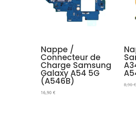
Nappe /
Na
Connecteur de
Sa
Charge Samsung
A3
Galaxy A54 5G
A5
(A546B)
8,90
€
16,90
€