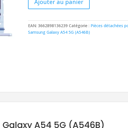
Ajouter au panier
de
Tiroir
SIM
Samsung
EAN:
3662898136239
Catégorie :
Pièces détachées p
Galaxy
Samsung Galaxy A54 5G (A546B)
A54
5G
(A546B)
Blanc
g Galaxy A54 5G (A546B)