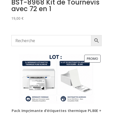
BST-8968 Kit de Tournevis
avec 72 en 1
19,00
€
PRODUIT
PROMO
EN
PROMOTI
Pack Imprimante d’étiquettes thermique PL80E +