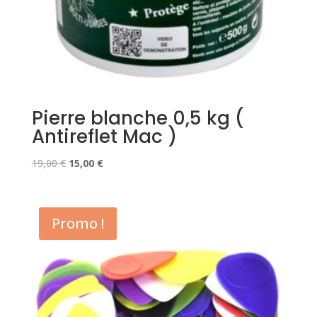
Pierre blanche 0,5 kg (
Antireflet Mac )
Le
Le
19,00
€
15,00
€
prix
prix
initial
actuel
était :
est :
Promo !
19,00 €.
15,00 €.