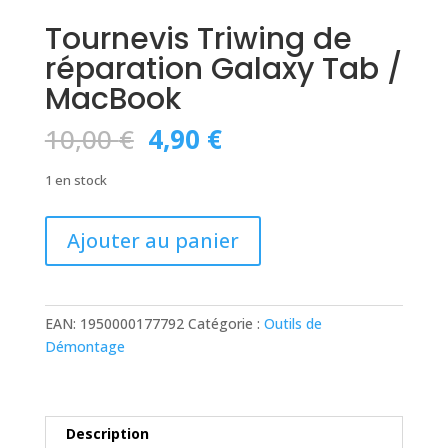
Tournevis Triwing de
réparation Galaxy Tab /
MacBook
Le
Le
10,00
€
4,90
€
prix
prix
initial
actuel
1 en stock
était :
est :
10,00 €.
4,90 €.
quantité
Ajouter au panier
de
Tournevis
Triwing
de
EAN:
1950000177792
Catégorie :
Outils de
réparation
Démontage
Galaxy
Tab
/
MacBook
Description