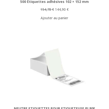
500 Étiquettes adhésives 102 × 152 mm
Le
Le
154,78
€
144,90
€
prix
prix
Ajouter au panier
initial
actuel
était :
est :
154,78 €.
144,90 €.
NEUTRE ETIQUETTES POUR ETIQUETEUSE PL80E