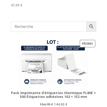
47,99
€
PRODUIT
PROMO
EN
PROMOTI
Pack Imprimante d’étiquettes thermique PL80E +
500 Étiquettes adhésives 102 × 152 mm
Le
Le
154,78
€
144,90
€