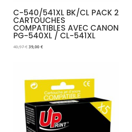
C-540/541XL BK/CL PACK 2
CARTOUCHES
COMPATIBLES AVEC CANON
PG-540XL / CL-541XL
Le
Le
40,97
€
39,00
€
prix
prix
initial
actuel
était :
est :
40,97 €.
39,00 €.