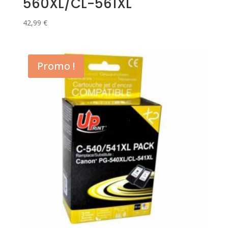
560XL/CL-561XL
42,99
€
Promo !