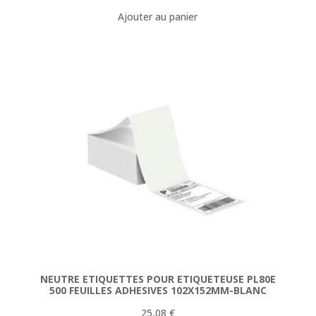
prix
prix
Ajouter au panier
initial
actuel
était :
est :
154,78 €.
144,90 €.
NEUTRE ETIQUETTES POUR ETIQUETEUSE PL80E
500 FEUILLES ADHESIVES 102X152MM-BLANC
25,08
€