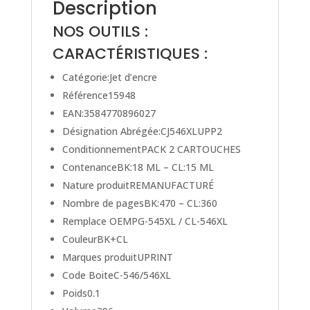
Description
CL-
NOS OUTILS :
546XL
CARACTÉRISTIQUES :
Catégorie:Jet d’encre
Référence15948
EAN:3584770896027
Désignation Abrégée:CJ546XLUPP2
ConditionnementPACK 2 CARTOUCHES
ContenanceBK:18 ML – CL:15 ML
Nature produitREMANUFACTURÉ
Nombre de pagesBK:470 – CL:360
Remplace OEMPG-545XL / CL-546XL
CouleurBK+CL
Marques produitUPRINT
Code BoiteC-546/546XL
Poids0.1