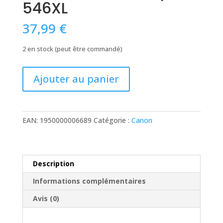
546XL
37,99
€
2 en stock (peut être commandé)
quantité
Ajouter au panier
de
C-
545/546XL
BK/CL
EAN:
1950000006689
Catégorie :
Canon
PACK
2
CARTOUCHES
COMPATIBLES
Description
AVEC
Informations complémentaires
CANON
PG-
Avis (0)
545XL
/