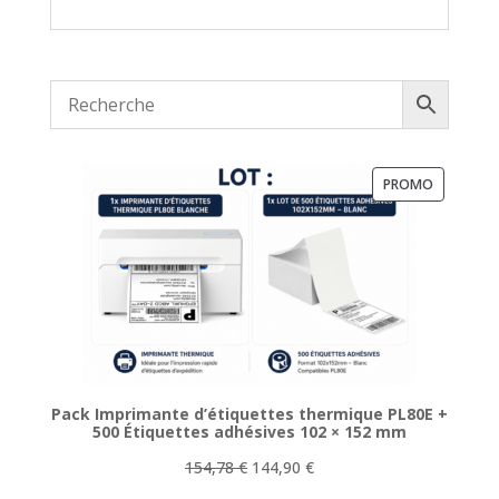
PRODUIT
PROMO
EN
PROMOTI
Pack Imprimante d’étiquettes thermique PL80E +
500 Étiquettes adhésives 102 × 152 mm
Le
Le
154,78
€
144,90
€
prix
prix