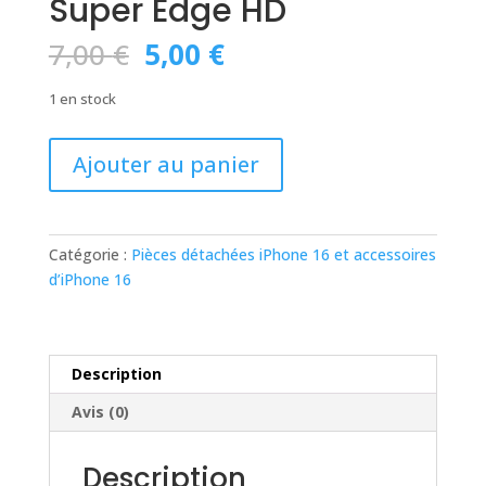
Super Edge HD
Le
Le
7,00
€
5,00
€
prix
prix
initial
actuel
1 en stock
était :
est :
7,00 €.
5,00 €.
quantité
Ajouter au panier
de
Verre
trempé
intégral
Catégorie :
Pièces détachées iPhone 16 et accessoires
iPhone
d’iPhone 16
17
/
16
Pro
Description
Heybingo
Avis (0)
Antistatique
Super
Description
Edge