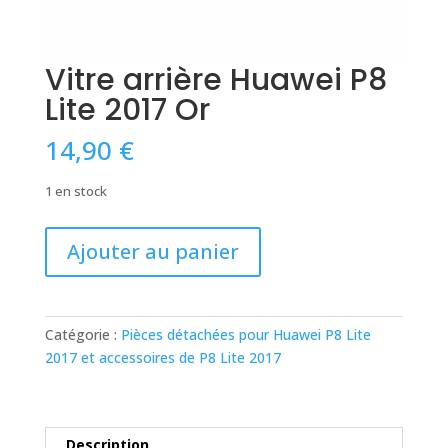
Vitre arrière Huawei P8
Lite 2017 Or
14,90
€
1 en stock
quantité
Ajouter au panier
de
Vitre
arrière
Huawei
Catégorie :
Pièces détachées pour Huawei P8 Lite
P8
2017 et accessoires de P8 Lite 2017
Lite
2017
Or
Description