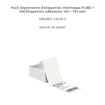
Pack Imprimante d’étiquettes thermique PL80E +
500 Étiquettes adhésives 102 × 152 mm
Le
Le
154,78
€
144,90
€
prix
prix
Ajouter au panier
initial
actuel
était :
est :
154,78 €.
144,90 €.