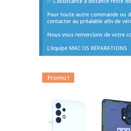
✅ L’assistance à distance reste di
Pour toute autre commande ou de
contacter au préalable afin de vérif
Nous vous remercions de votre co
L’équipe MAC OS RÉPARATIONS
Promo !