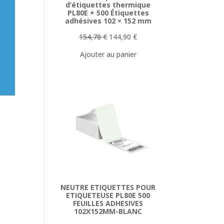
d’étiquettes thermique
PL80E + 500 Étiquettes
adhésives 102 × 152 mm
Le
Le
154,78
€
144,90
€
prix
prix
Ajouter au panier
initial
actuel
était :
est :
154,78 €.
144,90 €.
NEUTRE ETIQUETTES POUR
ETIQUETEUSE PL80E 500
FEUILLES ADHESIVES
102X152MM-BLANC