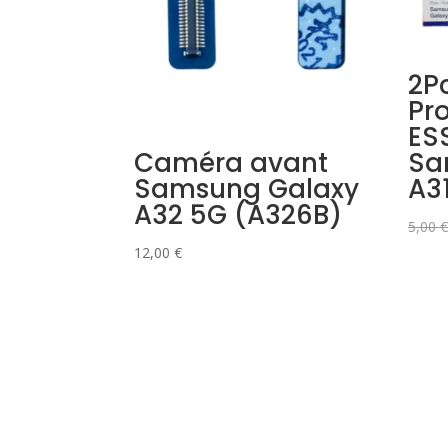
2P
Pr
ES
Caméra avant
Sa
Samsung Galaxy
A3
A32 5G (A326B)
5,00
€
12,00
€