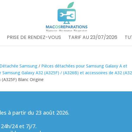
PRISE DE RENDEZ-VOUS
TARIF AU 23/07/2026
TU
 Détachée Samsung
/
Pièces détachées pour Samsung Galaxy A et
r Samsung Galaxy A32 (A325F) / (A326B) et accessoires de A32 (A3
 (A325F) Blanc Origine
s à partir du 23 août 2026.
 24h/24 et 7j/7.