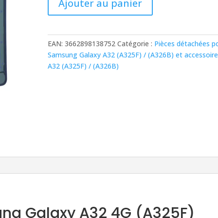
Ajouter au panier
de
Vitre
arrière
Samsung
EAN:
3662898138752
Catégorie :
Pièces détachées p
Galaxy
Samsung Galaxy A32 (A325F) / (A326B) et accessoire
A32
A32 (A325F) / (A326B)
4G
(A325F)
Blanc
Origine
sung Galaxy A32 4G (A325F)