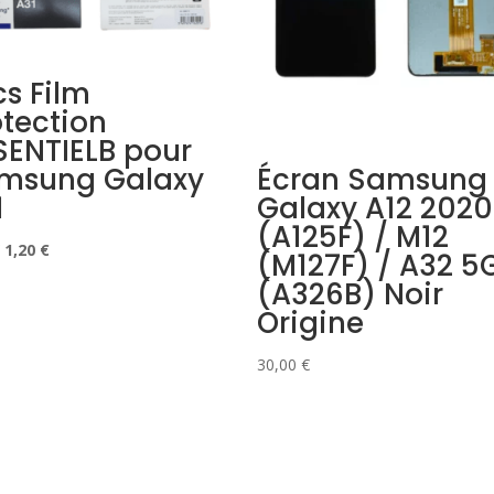
cs Film
otection
SENTIELB pour
Écran Samsung
msung Galaxy
Galaxy A12 2020
1
(A125F) / M12
Le
Le
1,20
€
(M127F) / A32 5
prix
prix
(A326B) Noir
initial
actuel
Origine
était :
est :
5,00 €.
1,20 €.
30,00
€