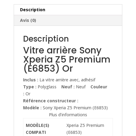
(E6853)
Or
Description
Avis (0)
Description
Vitre arrière Sony
Xperia Z5 Premium
(E6853) Or
Inclus :
La vitre arrière avec, adhésif
Type :
Polyglass
Neuf :
Neuf
Couleur
:
Or
Référence constructeur :
Modèle :
Sony Xperia Z5 Premium (E6853)
Plus d’informations
MODÈLE(S)
Xperia Z5 Premium
COMPATI
(E6853)