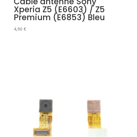
Câble antenne Sony
Xperia Z5 (E6603) / Z5
Premium (E6853) Bleu
4,90
€