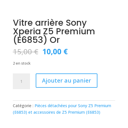
Vitre arrière Sony
Xperia Z5 Premium
(E6853) Or
Le
Le
15,00
€
10,00
€
prix
prix
initial
actuel
2 en stock
était :
est :
15,00 €.
10,00 €.
quantité
Ajouter au panier
de
Vitre
arrière
Sony
Catégorie :
Pièces détachées pour Sony Z5 Premium
Xperia
(E6853) et accessoires de Z5 Premium (E6853)
Z5
Premium