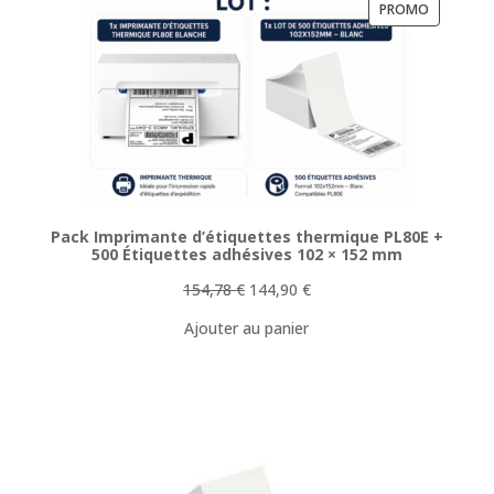
PRODUIT
PROMO
EN
PROMOTI
Pack Imprimante d’étiquettes thermique PL80E +
500 Étiquettes adhésives 102 × 152 mm
Le
Le
154,78
€
144,90
€
prix
prix
Ajouter au panier
initial
actuel
était :
est :
154,78 €.
144,90 €.