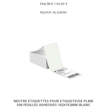
Le
Le
154,78
€
144,90
€
prix
prix
Ajouter au panier
initial
actuel
était :
est :
154,78 €.
144,90 €.
NEUTRE ETIQUETTES POUR ETIQUETEUSE PL80E
500 FEUILLES ADHESIVES 102X152MM-BLANC