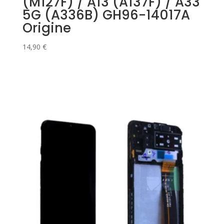
(M127F) / A13 (A137F) / A33
5G (A336B) GH96-14017A
Origine
14,90
€