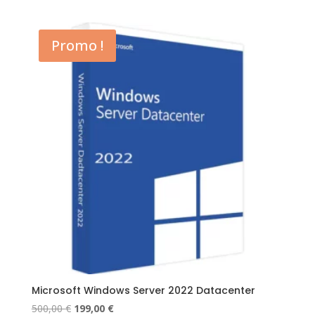
Promo !
Microsoft Windows Server 2022 Datacenter
Le
Le
500,00
€
199,00
€