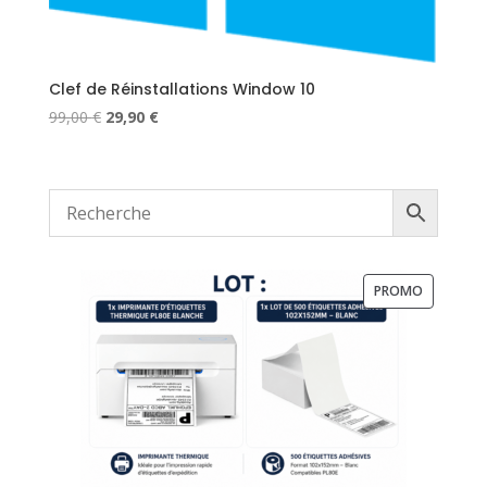
Clef de Réinstallations Window 10
Le
Le
99,00
€
29,90
€
prix
prix
initial
actuel
était :
est :
99,00 €.
29,90 €.
PRODUIT
PROMO
EN
PROMOTI