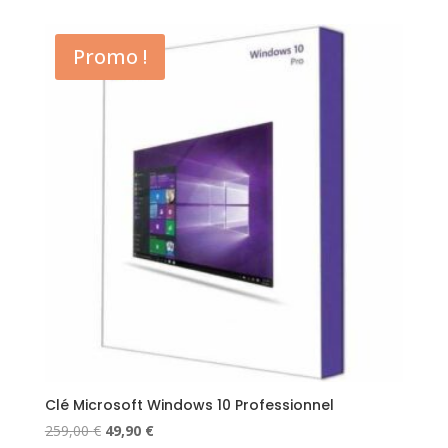
initial
actuel
était :
est :
Promo !
239,00 €.
74,50 €.
Clé Microsoft Windows 10 Professionnel
Le
Le
259,00
€
49,90
€