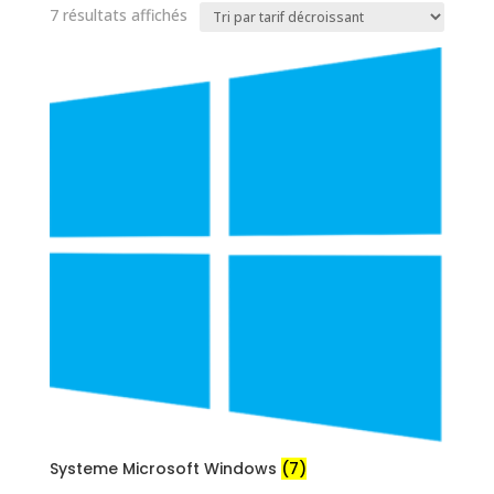
Trié
7 résultats affichés
par
prix
décroissant
Systeme Microsoft Windows
(7)