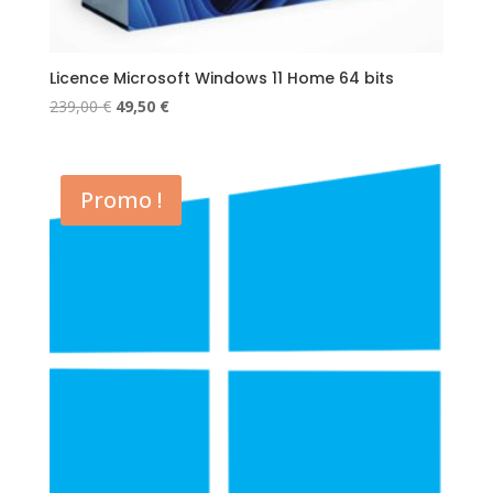
Licence Microsoft Windows 11 Home 64 bits
Le
Le
239,00
€
49,50
€
prix
prix
initial
actuel
était :
est :
Promo !
239,00 €.
49,50 €.