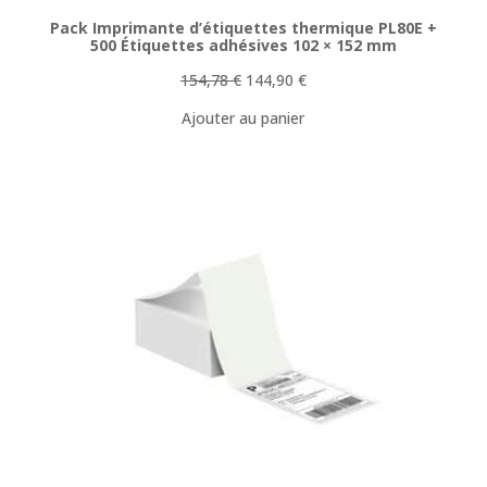
Pack Imprimante d’étiquettes thermique PL80E +
500 Étiquettes adhésives 102 × 152 mm
Le
Le
154,78
€
144,90
€
prix
prix
Ajouter au panier
initial
actuel
était :
est :
154,78 €.
144,90 €.