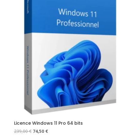
Licence Windows 11 Pro 64 bits
Le
Le
239,00
€
74,50
€
prix
prix