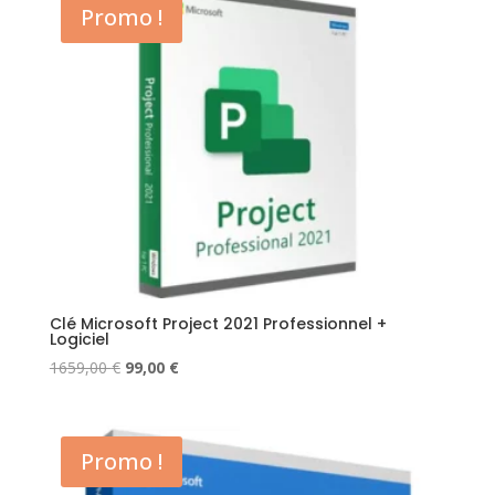
Promo !
889,00 €.
99,00 €.
Clé Microsoft Project 2021 Professionnel +
Logiciel
Le
Le
1659,00
€
99,00
€
prix
prix
initial
actuel
était :
est :
Promo !
1659,00 €.
99,00 €.