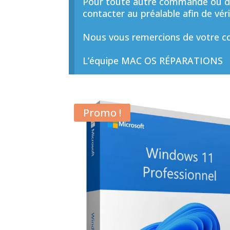
Pour toute autre commande ou de
contacter au préalable afin de vérif
Nous vous remercions de votre co
L’équipe MAC OS RÉPARATIONS
Promo !