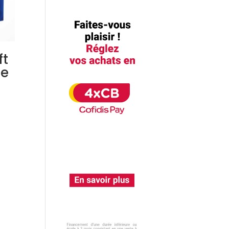
ft
me