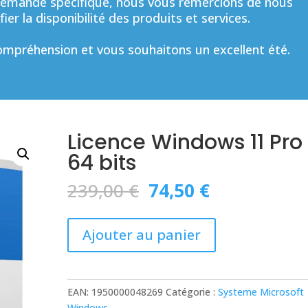
mande spécifique, nous vous remercions de nous
ier la disponibilité des produits et services.
mpréhension et vous souhaitons un excellent été.
Licence Windows 11 Pro
64 bits
Le
Le
239,00
€
74,50
€
prix
prix
initial
actuel
quantité
était :
est :
Ajouter au panier
de
239,00 €.
74,50 €.
Licence
Windows
11
EAN:
1950000048269
Catégorie :
Systeme Microsoft
Pro
Windows