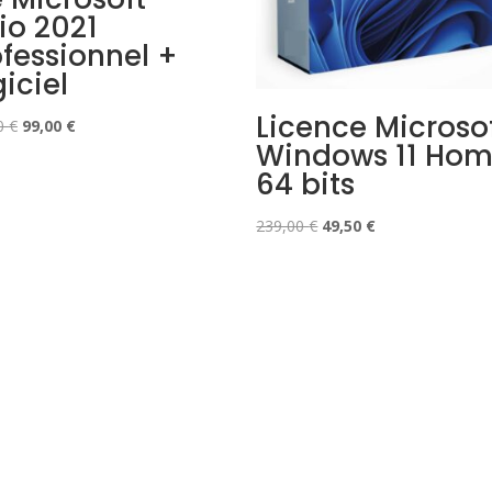
io 2021
ofessionnel +
iciel
Licence Microso
Le
Le
0
€
99,00
€
Windows 11 Ho
prix
prix
initial
actuel
64 bits
était :
est :
Le
Le
889,00 €.
99,00 €.
239,00
€
49,50
€
prix
prix
initial
actuel
était :
est :
239,00 €.
49,50 €.