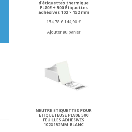
d’étiquettes thermique
PL80E + 500 Étiquettes
adhésives 102 × 152 mm
Le
Le
154,78
€
144,90
€
prix
prix
Ajouter au panier
initial
actuel
était :
est :
154,78 €.
144,90 €.
NEUTRE ETIQUETTES POUR
ETIQUETEUSE PL80E 500
FEUILLES ADHESIVES
102X152MM-BLANC