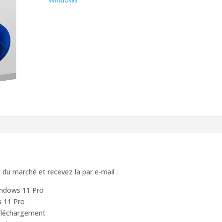
64
bits
 du marché et recevez la par e-mail :
Windows 11 Pro
s 11 Pro
téléchargement