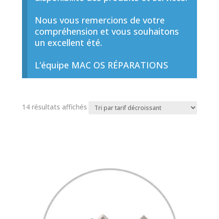
Nous vous remercions de votre
compréhension et vous souhaitons
un excellent été.
L’équipe MAC OS RÉPARATIONS
Trié
14 résultats affichés
par
prix
décroissant