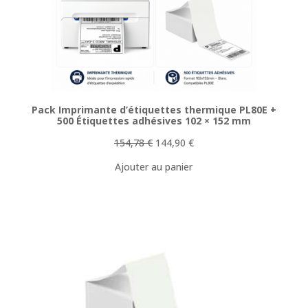
Pack Imprimante d’étiquettes thermique PL80E +
500 Étiquettes adhésives 102 × 152 mm
Le
Le
154,78
€
144,90
€
prix
prix
Ajouter au panier
initial
actuel
était :
est :
154,78 €.
144,90 €.