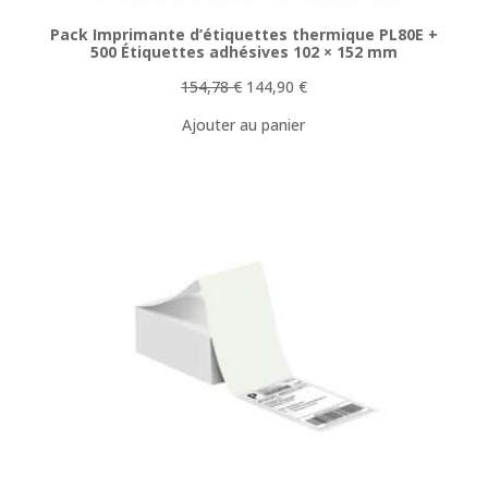
Pack Imprimante d’étiquettes thermique PL80E +
500 Étiquettes adhésives 102 × 152 mm
Le
Le
154,78
€
144,90
€
prix
prix
Ajouter au panier
initial
actuel
était :
est :
154,78 €.
144,90 €.