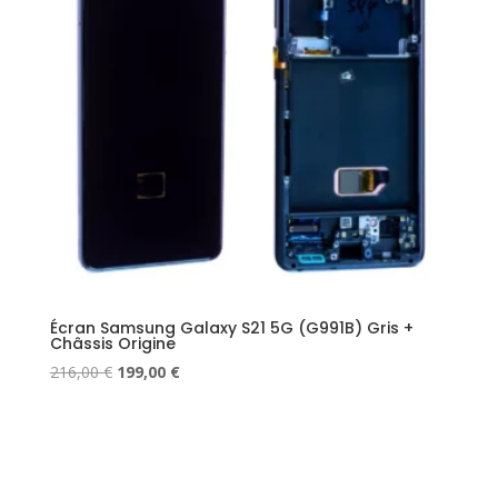
Écran Samsung Galaxy S21 5G (G991B) Gris +
Châssis Origine
Le
Le
216,00
€
199,00
€
prix
prix
initial
actuel
était :
est :
216,00 €.
199,00 €.