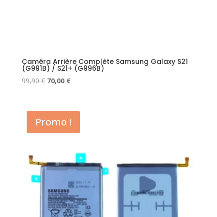
Caméra Arrière Complète Samsung Galaxy S21
(G991B) / S21+ (G996B)
Le
Le
99,90
€
70,00
€
prix
prix
initial
actuel
était :
est :
Promo !
99,90 €.
70,00 €.