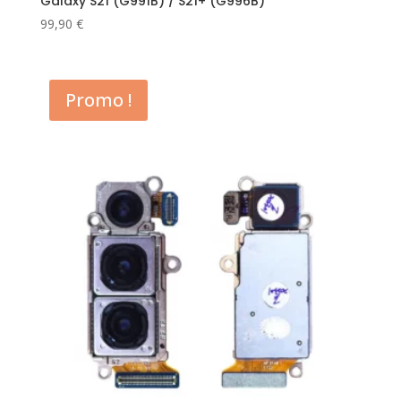
Galaxy S21 (G991B) / S21+ (G996B)
99,90
€
Promo !