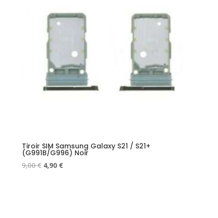
Tiroir SIM Samsung Galaxy S21 / S21+
(G991B/G996) Noir
Le
Le
9,00
€
4,90
€
prix
prix
initial
actuel
était :
est :
9,00 €.
4,90 €.