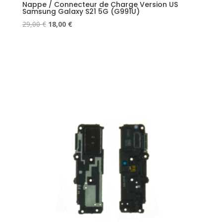
Nappe / Connecteur de Charge Version US
Samsung Galaxy S21 5G (G991U)
Le
Le
29,00
€
18,00
€
prix
prix
initial
actuel
était :
est :
29,00 €.
18,00 €.