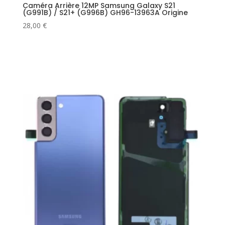
Caméra Arrière 12MP Samsung Galaxy S21
(G991B) / S21+ (G996B) GH96-13963A Origine
28,00
€