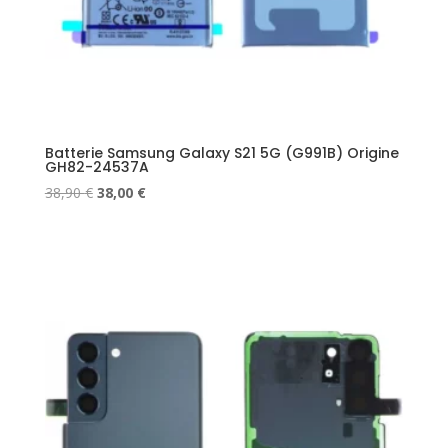
Batterie Samsung Galaxy S21 5G (G991B) Origine
GH82-24537A
Le
Le
38,90
€
38,00
€
prix
prix
initial
actuel
était :
est :
38,90 €.
38,00 €.