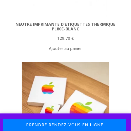
NEUTRE IMPRIMANTE D’ETIQUETTES THERMIQUE
PL80E-BLANC
129,70
€
Ajouter au panier
Boutique : 5% sur les Pièces Détachées Code Promo : MAC77 (
PRENDRE RENDEZ-VOUS EN LIGNE
Payement 4 X Sans Frais avec PayPal et Cofidis )
Ignorer