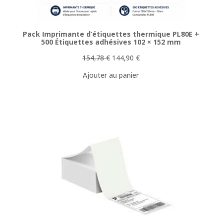
Pack Imprimante d’étiquettes thermique PL80E +
500 Étiquettes adhésives 102 × 152 mm
Le
Le
154,78
€
144,90
€
prix
prix
Ajouter au panier
initial
actuel
était :
est :
154,78 €.
144,90 €.