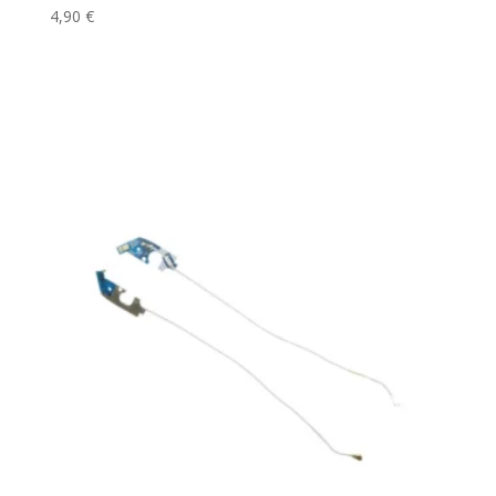
4,90
€