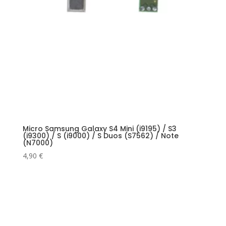
Micro Samsung Galaxy S4 Mini (i9195) / S3
(i9300) / S (i9000) / S Duos (S7562) / Note
(N7000)
4,90
€