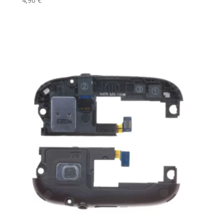
4,90
€