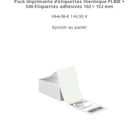
Pack Imprimante d’étiquettes thermique PL80E +
500 Étiquettes adhésives 102 × 152 mm
Le
Le
154,78
€
144,90
€
prix
prix
Ajouter au panier
initial
actuel
était :
est :
154,78 €.
144,90 €.