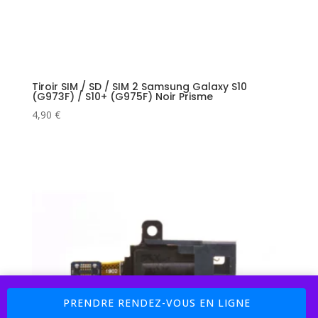
Tiroir SIM / SD / SIM 2 Samsung Galaxy S10
(G973F) / S10+ (G975F) Noir Prisme
4,90
€
Boutique : 5% sur les Pièces Détachées Code Promo : MAC77 (
PRENDRE RENDEZ-VOUS EN LIGNE
Payement 4 X Sans Frais avec PayPal et Cofidis )
Ignorer