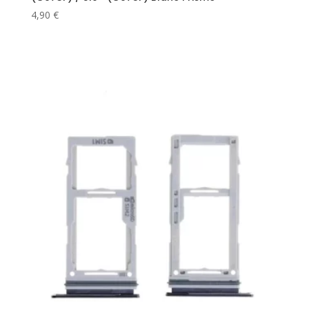
4,90
€