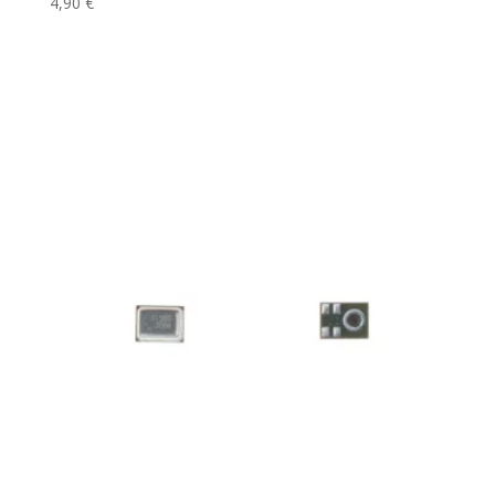
4,90
€