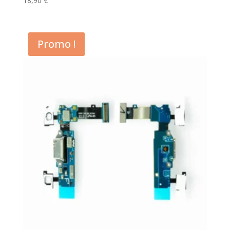
18,90
€
Promo !