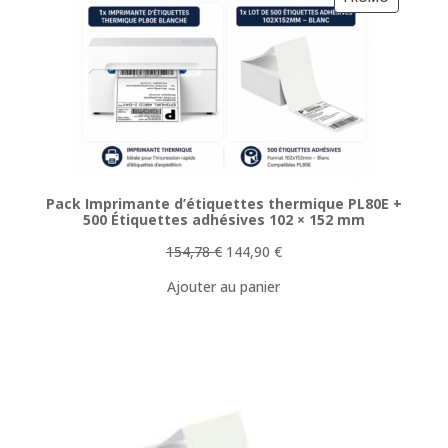
EN
PROMOTI
Pack Imprimante d’étiquettes thermique PL80E +
500 Étiquettes adhésives 102 × 152 mm
Le
Le
154,78
€
144,90
€
prix
prix
Ajouter au panier
initial
actuel
était :
est :
154,78 €.
144,90 €.