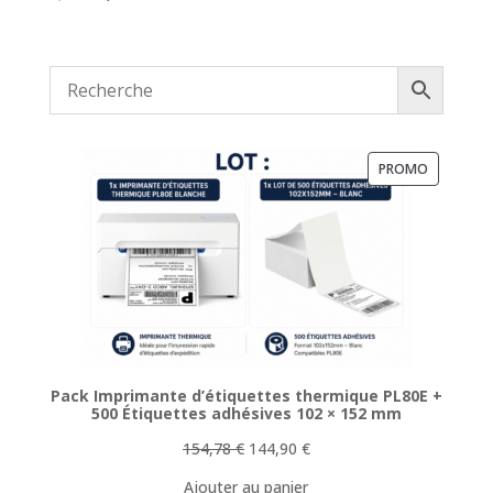
prix
prix
initial
actuel
était :
est :
4,00 €.
2,00 €.
PRODUIT
PROMO
EN
PROMOTI
Pack Imprimante d’étiquettes thermique PL80E +
500 Étiquettes adhésives 102 × 152 mm
Le
Le
154,78
€
144,90
€
prix
prix
Ajouter au panier