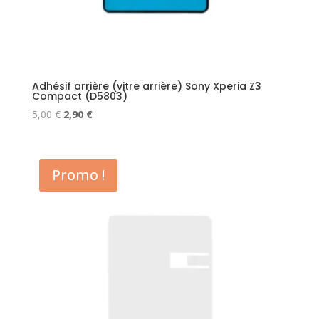
Adhésif arrière (vitre arrière) Sony Xperia Z3
Compact (D5803)
Le
Le
5,00
€
2,90
€
prix
prix
initial
actuel
était :
est :
Promo !
5,00 €.
2,90 €.