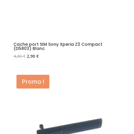
Cache port SIM Sony Xperia Z3 Compact
(D5803) Blanc
Le
Le
4,00
€
2,90
€
prix
prix
initial
actuel
était :
est :
Promo !
4,00 €.
2,90 €.