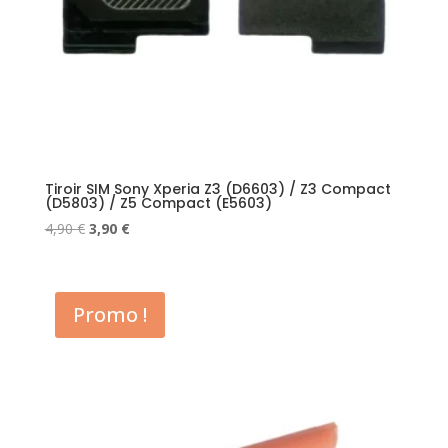
Tiroir SIM Sony Xperia Z3 (D6603) / Z3 Compact
(D5803) / Z5 Compact (E5603)
Le
Le
4,90
€
3,90
€
prix
prix
initial
actuel
était :
est :
Promo !
4,90 €.
3,90 €.