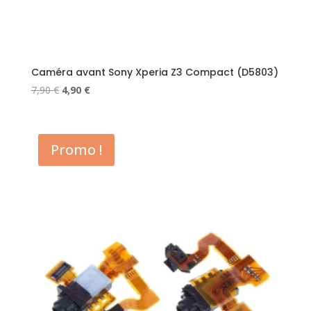
Caméra avant Sony Xperia Z3 Compact (D5803)
Le
Le
7,90
€
4,90
€
prix
prix
initial
actuel
était :
est :
Promo !
7,90 €.
4,90 €.