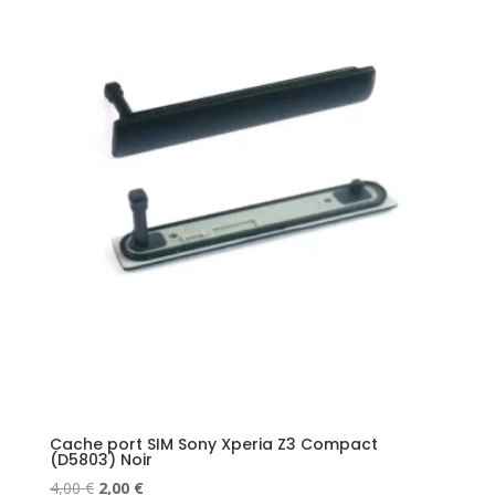
Cache port SIM Sony Xperia Z3 Compact
(D5803) Noir
Le
Le
4,00
€
2,00
€