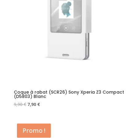
Coque à rabat (SCR26) Sony Xperia Z3 Compact
(D5803) Blanc
Le
Le
9,90
€
7,90
€
prix
prix
initial
actuel
était :
est :
Promo !
9,90 €.
7,90 €.