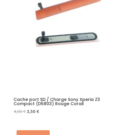
Cache port SD / Charge Sony Xperia Z3
Compact (D5803) Rouge Corail
Le
Le
4,00
€
3,50
€
prix
prix
initial
actuel
était :
est :