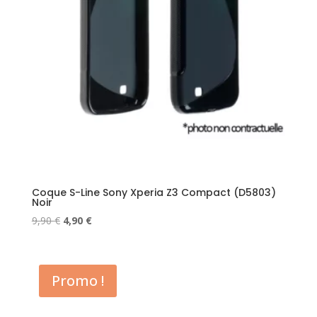
Coque S-Line Sony Xperia Z3 Compact (D5803)
Noir
Le
Le
9,90
€
4,90
€
prix
prix
initial
actuel
était :
est :
Promo !
9,90 €.
4,90 €.