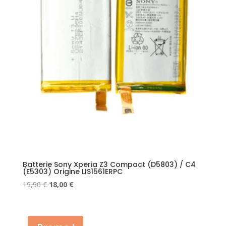
Batterie Sony Xperia Z3 Compact (D5803) / C4
(E5303) Origine LIS1561ERPC
Le
Le
19,90
€
18,00
€
prix
prix
initial
actuel
était :
est :