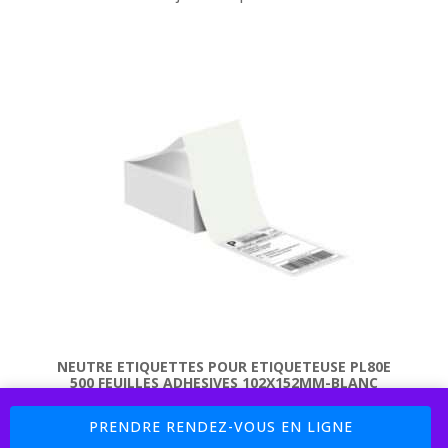
initial
actuel
était :
est :
154,78 €.
144,90 €.
NEUTRE ETIQUETTES POUR ETIQUETEUSE PL80E
500 FEUILLES ADHESIVES 102X152MM-BLANC
Boutique : 5% sur les Pièces Détachées Code Promo : MAC77 (
25,08
€
PRENDRE RENDEZ-VOUS EN LIGNE
Payement 4 X Sans Frais avec PayPal et Cofidis )
Ignorer