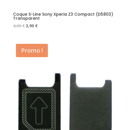
Coque S-Line Sony Xperia Z3 Compact (D5803)
Transparent
Le
Le
4,00
€
3,90
€
prix
prix
initial
actuel
était :
est :
Promo !
4,00 €.
3,90 €.