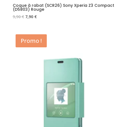
Coque à rabat (SCR26) Sony Xperia Z3 Compact
(D5803) Rouge
Le
Le
9,90
€
7,90
€
prix
prix
initial
actuel
était :
est :
Promo !
9,90 €.
7,90 €.