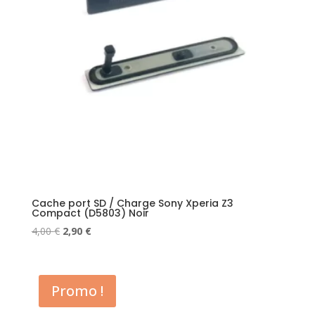
Cache port SD / Charge Sony Xperia Z3
Compact (D5803) Noir
Le
Le
4,00
€
2,90
€
prix
prix
initial
actuel
était :
est :
Promo !
4,00 €.
2,90 €.