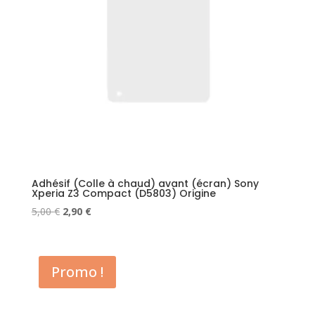
Adhésif (Colle à chaud) avant (écran) Sony
Xperia Z3 Compact (D5803) Origine
Le
Le
5,00
€
2,90
€
prix
prix
initial
actuel
était :
est :
Promo !
5,00 €.
2,90 €.