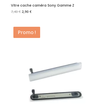
Vitre cache caméra Sony Gamme Z
Le
Le
7,40
€
2,90
€
prix
prix
initial
actuel
était :
est :
Promo !
7,40 €.
2,90 €.