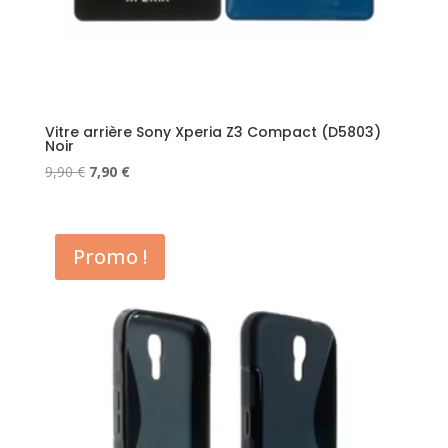
Vitre arrière Sony Xperia Z3 Compact (D5803)
Noir
Le
Le
9,90
€
7,90
€
prix
prix
initial
actuel
était :
est :
Promo !
9,90 €.
7,90 €.