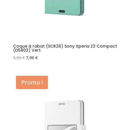
Coque à rabat (SCR26) Sony Xperia Z3 Compact
(D5803) Vert
Le
Le
9,90
€
7,90
€
prix
prix
initial
actuel
était :
est :
Promo !
9,90 €.
7,90 €.