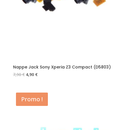
Nappe Jack Sony Xperia Z3 Compact (D5803)
Le
Le
7,90
€
4,90
€
prix
prix
initial
actuel
était :
est :
Promo !
7,90 €.
4,90 €.