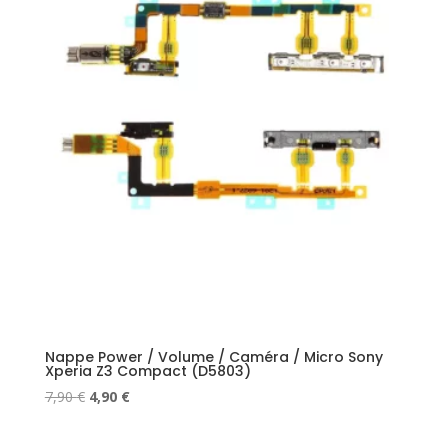
Nappe Power / Volume / Caméra / Micro Sony
Xperia Z3 Compact (D5803)
Le
Le
7,90
€
4,90
€
prix
prix
initial
actuel