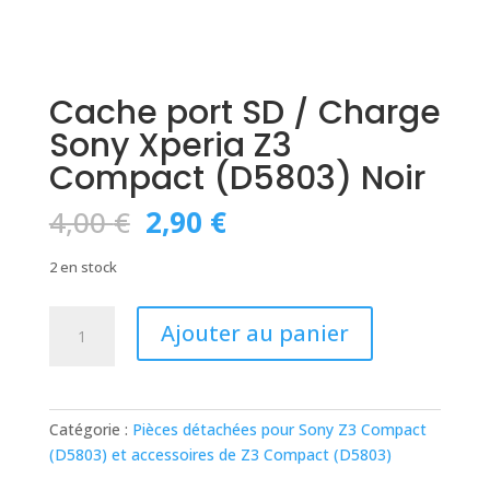
Cache port SD / Charge
Sony Xperia Z3
Compact (D5803) Noir
Le
Le
4,00
€
2,90
€
prix
prix
initial
actuel
2 en stock
était :
est :
4,00 €.
2,90 €.
quantité
Ajouter au panier
de
Cache
port
SD
Catégorie :
Pièces détachées pour Sony Z3 Compact
/
(D5803) et accessoires de Z3 Compact (D5803)
Charge