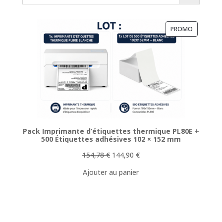
PRODUIT
PROMO
EN
PROMOTI
Pack Imprimante d’étiquettes thermique PL80E +
500 Étiquettes adhésives 102 × 152 mm
Le
Le
154,78
€
144,90
€
prix
prix
Ajouter au panier
initial
actuel
était :
est :
154,78 €.
144,90 €.