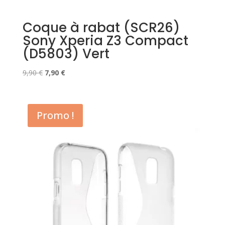
Coque à rabat (SCR26)
Sony Xperia Z3 Compact
(D5803) Vert
Le
Le
9,90
€
7,90
€
prix
prix
initial
actuel
était :
est :
Promo !
9,90 €.
7,90 €.