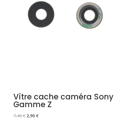
Vitre cache caméra Sony
Gamme Z
Le
Le
7,40
€
2,90
€
prix
prix
initial
actuel