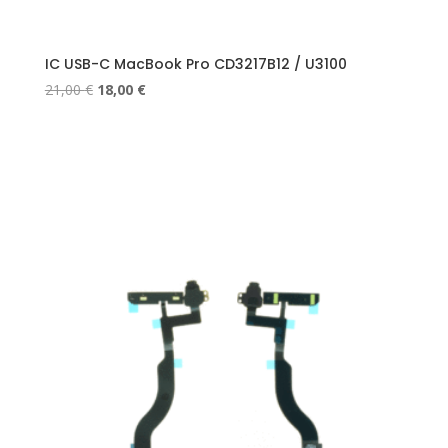
IC USB-C MacBook Pro CD3217B12 / U3100
Le
Le
21,00
€
18,00
€
prix
prix
initial
actuel
était :
est :
21,00 €.
18,00 €.