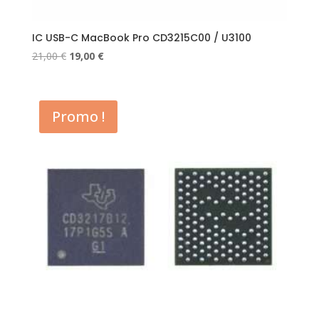
IC USB-C MacBook Pro CD3215C00 / U3100
Le
Le
21,00
€
19,00
€
prix
prix
initial
actuel
était :
est :
Promo !
21,00 €.
19,00 €.