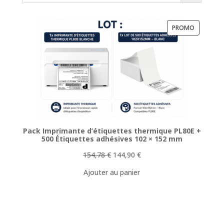
PRODUIT
PROMO
EN
PROMOTI
Pack Imprimante d’étiquettes thermique PL80E +
500 Étiquettes adhésives 102 × 152 mm
Le
Le
154,78
€
144,90
€
prix
prix
Ajouter au panier
initial
actuel
était :
est :
154,78 €.
144,90 €.