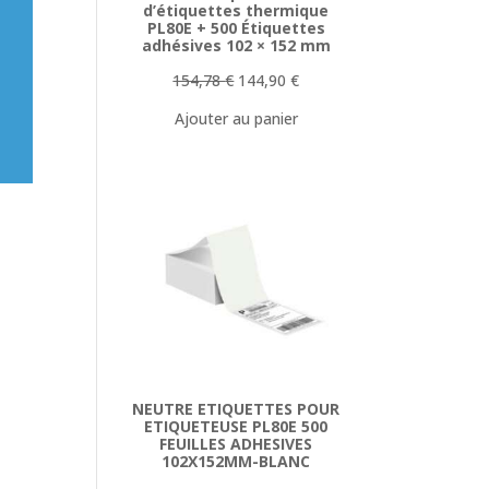
d’étiquettes thermique
PL80E + 500 Étiquettes
adhésives 102 × 152 mm
Le
Le
154,78
€
144,90
€
prix
prix
Ajouter au panier
initial
actuel
était :
est :
154,78 €.
144,90 €.
NEUTRE ETIQUETTES POUR
ETIQUETEUSE PL80E 500
FEUILLES ADHESIVES
102X152MM-BLANC