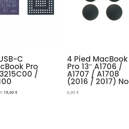
 USB-C
4 Pied MacBook
cBook Pro
Pro 13″ A1706 /
3215C00 /
A1707 / A1708
100
(2016 / 2017) No
Le
Le
€
19,00
€
6,00
€
prix
prix
initial
actuel
était :
est :
21,00 €.
19,00 €.