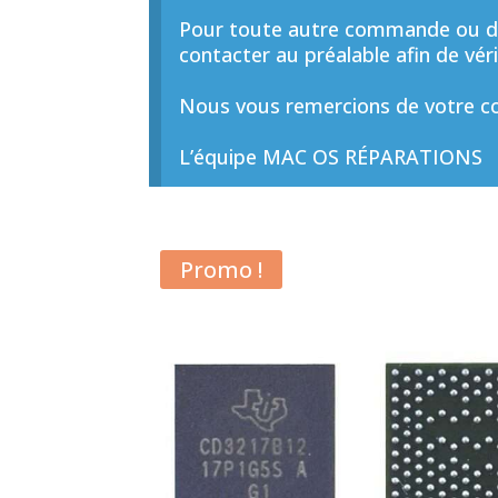
Pour toute autre commande ou de
contacter au préalable afin de vérif
Nous vous remercions de votre co
L’équipe MAC OS RÉPARATIONS
Promo !