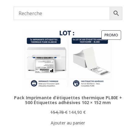
PRODUIT
PROMO
EN
PROMOTI
Pack Imprimante d’étiquettes thermique PL80E +
500 Étiquettes adhésives 102 × 152 mm
Le
Le
154,78
€
144,90
€
prix
prix
Ajouter au panier
initial
actuel
était :
est :