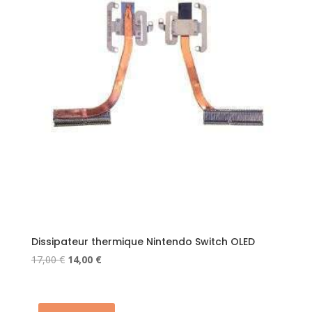
Dissipateur thermique Nintendo Switch OLED
Le
Le
17,00
€
14,00
€
prix
prix
initial
actuel
était :
est :