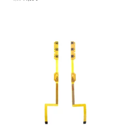
prix
prix
initial
actuel
était :
est :
9,00 €.
7,90 €.