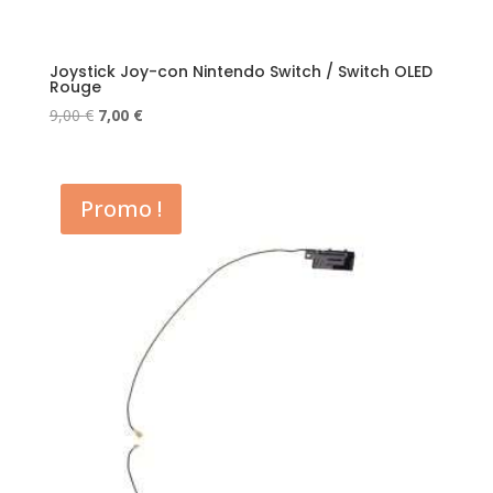
Joystick Joy-con Nintendo Switch / Switch OLED
Rouge
Le
Le
9,00
€
7,00
€
prix
prix
initial
actuel
était :
est :
Promo !
9,00 €.
7,00 €.