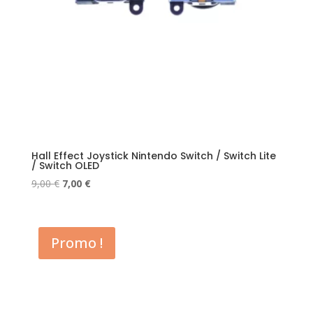
Hall Effect Joystick Nintendo Switch / Switch Lite
/ Switch OLED
Le
Le
9,00
€
7,00
€
prix
prix
initial
actuel
était :
est :
Promo !
9,00 €.
7,00 €.