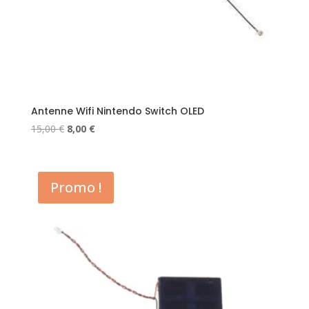
Antenne Wifi Nintendo Switch OLED
Le
Le
15,00
€
8,00
€
prix
prix
initial
actuel
était :
est :
Promo !
15,00 €.
8,00 €.