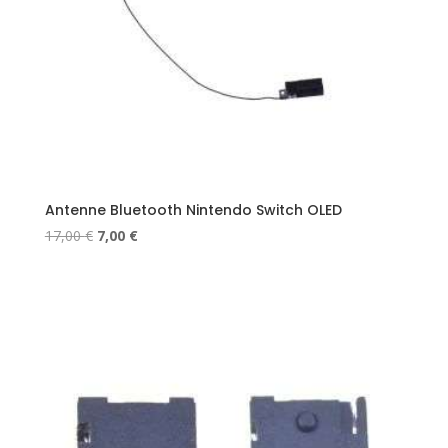
Antenne Bluetooth Nintendo Switch OLED
Le
Le
17,00
€
7,00
€
prix
prix
initial
actuel
était :
est :
17,00 €.
7,00 €.