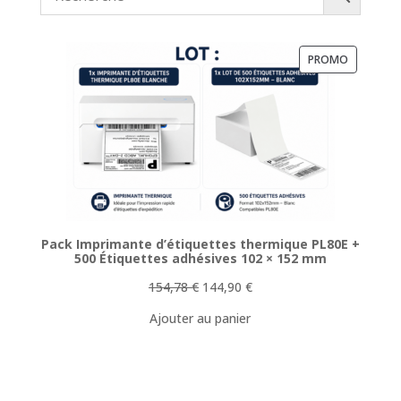
PRODUIT
PROMO
EN
PROMOTI
Pack Imprimante d’étiquettes thermique PL80E +
500 Étiquettes adhésives 102 × 152 mm
Le
Le
154,78
€
144,90
€
prix
prix
Ajouter au panier
initial
actuel
était :
est :
154,78 €.
144,90 €.