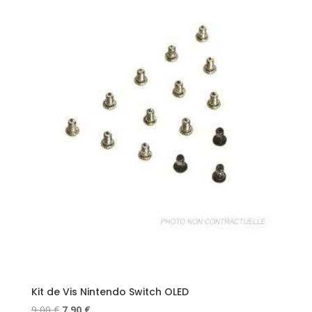
Kit de Vis Nintendo Switch OLED
Le
Le
9,00
€
7,90
€