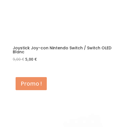
Joystick Joy-con Nintendo Switch / Switch OLED
Blanc
Le
Le
9,00
€
5,00
€
prix
prix
initial
actuel
était :
est :
Promo !
9,00 €.
5,00 €.