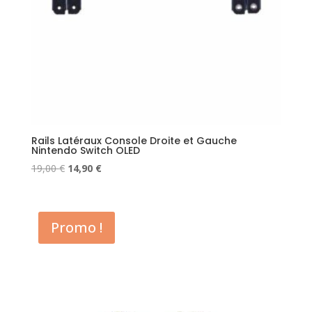
Rails Latéraux Console Droite et Gauche
Nintendo Switch OLED
Le
Le
19,00
€
14,90
€
prix
prix
initial
actuel
était :
est :
Promo !
19,00 €.
14,90 €.