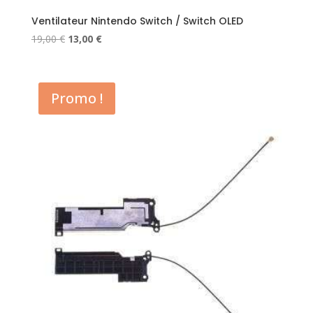
Ventilateur Nintendo Switch / Switch OLED
Le
Le
19,00
€
13,00
€
prix
prix
initial
actuel
était :
est :
Promo !
19,00 €.
13,00 €.