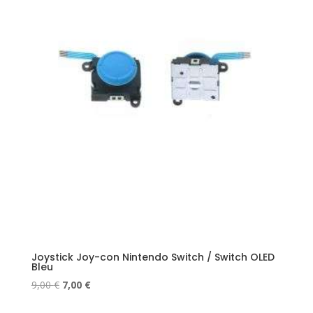
Joystick Joy-con Nintendo Switch / Switch OLED
Bleu
Le
Le
9,00
€
7,00
€
prix
prix