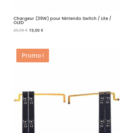
Chargeur (39W) pour Nintendo Switch / Lite /
OLED
Le
Le
29,99
€
19,00
€
prix
prix
initial
actuel
était :
est :
Promo !
29,99 €.
19,00 €.