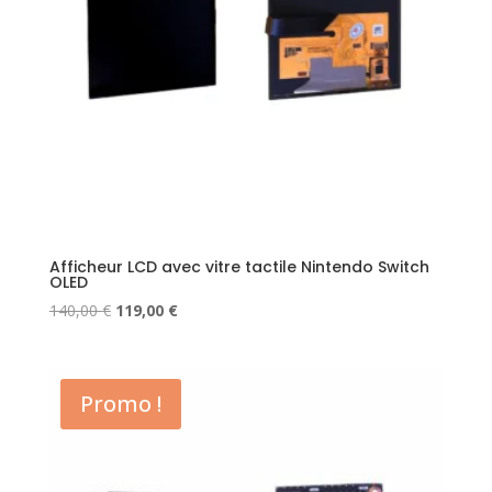
Afficheur LCD avec vitre tactile Nintendo Switch
OLED
Le
Le
140,00
€
119,00
€
prix
prix
initial
actuel
était :
est :
Promo !
140,00 €.
119,00 €.