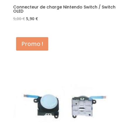
Connecteur de charge Nintendo Switch / Switch
OLED
Le
Le
9,00
€
5,90
€
prix
prix
initial
actuel
était :
est :
Promo !
9,00 €.
5,90 €.