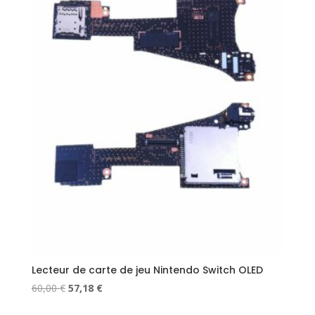
Lecteur de carte de jeu Nintendo Switch OLED
Le
Le
60,00
€
57,18
€
prix
prix