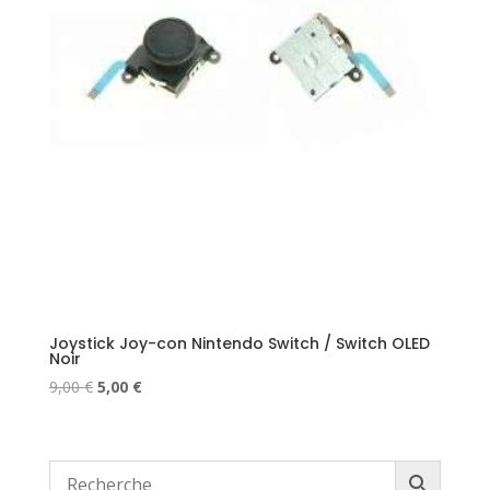
Joystick Joy-con Nintendo Switch / Switch OLED
Noir
Le
Le
9,00
€
5,00
€
prix
prix
initial
actuel
était :
est :
9,00 €.
5,00 €.