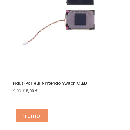
Haut-Parleur Nintendo Switch OLED
Le
Le
9,99
€
8,00
€
prix
prix
initial
actuel
était :
est :
Promo !
9,99 €.
8,00 €.