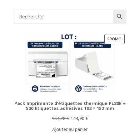
PRODUIT
PROMO
EN
PROMOTI
Pack Imprimante d’étiquettes thermique PL80E +
500 Étiquettes adhésives 102 × 152 mm
Le
Le
154,78
€
144,90
€
prix
prix
Ajouter au panier
initial
actuel
était :
est :