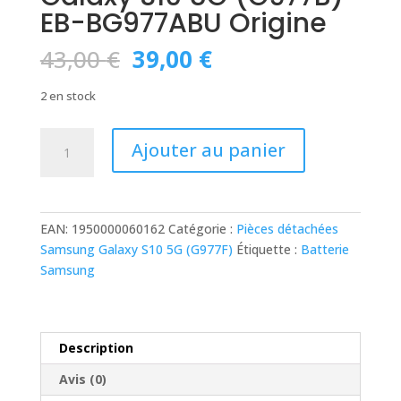
EB-BG977ABU Origine
Le
Le
43,00
€
39,00
€
prix
prix
initial
actuel
2 en stock
était :
est :
43,00 €.
39,00 €.
quantité
Ajouter au panier
de
Batterie
Samsung
Galaxy
EAN:
1950000060162
Catégorie :
Pièces détachées
S10
Samsung Galaxy S10 5G (G977F)
Étiquette :
Batterie
5G
Samsung
(G977B)
EB-
BG977ABU
Origine
Description
Avis (0)