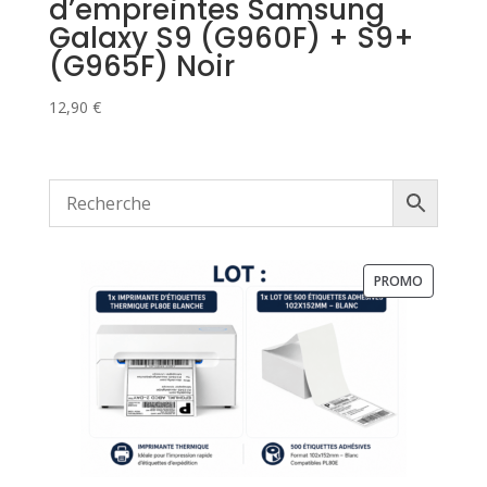
d’empreintes Samsung
Galaxy S9 (G960F) + S9+
(G965F) Noir
12,90
€
PRODUIT
PROMO
EN
PROMOTI