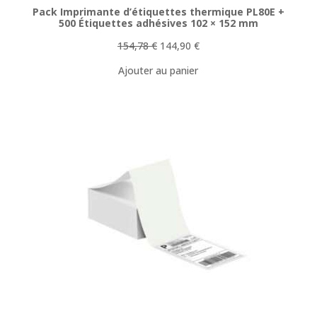
Pack Imprimante d’étiquettes thermique PL80E +
500 Étiquettes adhésives 102 × 152 mm
Le
Le
154,78
€
144,90
€
prix
prix
Ajouter au panier
initial
actuel
était :
est :
154,78 €.
144,90 €.