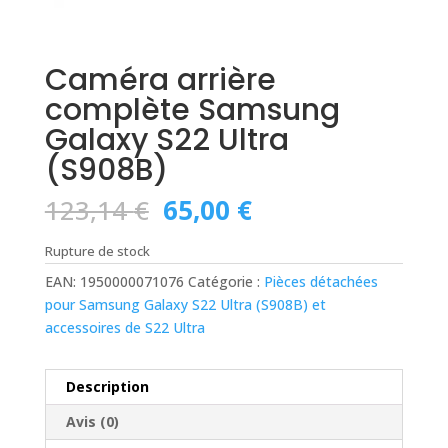
Caméra arrière
complète Samsung
Galaxy S22 Ultra
(S908B)
Le
Le
123,14
€
65,00
€
prix
prix
initial
actuel
Rupture de stock
était :
est :
EAN:
1950000071076
Catégorie :
Pièces détachées
123,14 €.
65,00 €.
pour Samsung Galaxy S22 Ultra (S908B) et
accessoires de S22 Ultra
Description
Avis (0)