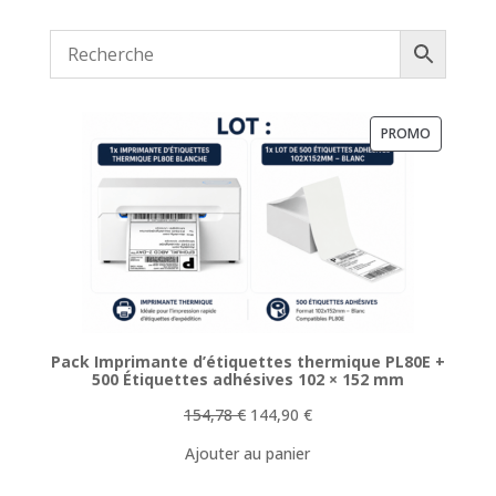
PRODUIT
PROMO
EN
PROMOTI
Pack Imprimante d’étiquettes thermique PL80E +
500 Étiquettes adhésives 102 × 152 mm
Le
Le
154,78
€
144,90
€
prix
prix
Ajouter au panier
initial
actuel
était :
est :