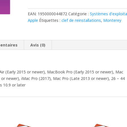
USB
d’installation
EAN:
1950000044872
Catégorie :
Systèmes d'exploita
Mac
Apple
Étiquettes :
clef de reinstallations
,
Monterey
OS
X
Monterey
(version
entaires
Avis (0)
12)
ir (Early 2015 or newer), MacBook Pro (Early 2015 or newer), Mac
 or newer), iMac Pro (2017), Mac Pro (Late 2013 or newer), 26 – 44
 10.9 or later