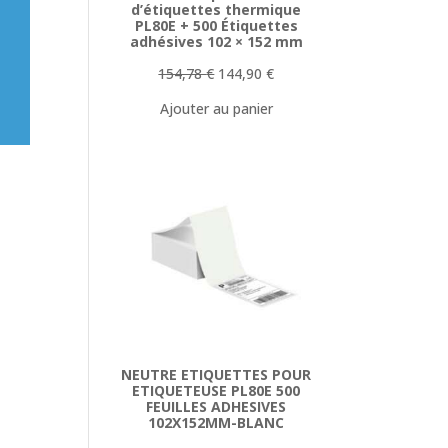
d’étiquettes thermique
PL80E + 500 Étiquettes
adhésives 102 × 152 mm
Le
Le
154,78
€
144,90
€
prix
prix
Ajouter au panier
initial
actuel
était :
est :
154,78 €.
144,90 €.
NEUTRE ETIQUETTES POUR
ETIQUETEUSE PL80E 500
FEUILLES ADHESIVES
102X152MM-BLANC