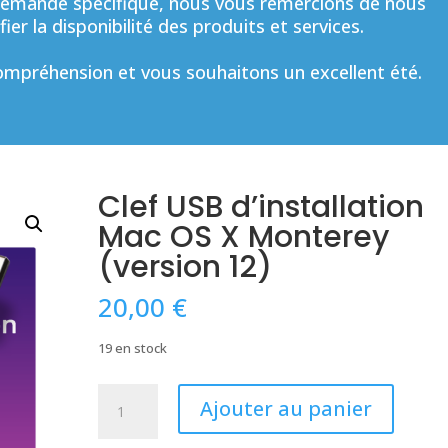
mande spécifique, nous vous remercions de nous
ier la disponibilité des produits et services.
mpréhension et vous souhaitons un excellent été.
Clef USB d’installation
Mac OS X Monterey
(version 12)
20,00
€
19 en stock
quantité
Ajouter au panier
de
Clef