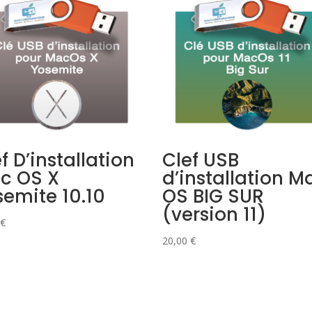
f D’installation
Clef USB
c OS X
d’installation M
semite 10.10
OS BIG SUR
(version 11)
€
20,00
€