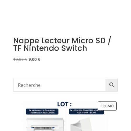
Nappe Lecteur Micro SD /
TF Nintendo Switch
Le
Le
10,00
€
9,00
€
prix
prix
initial
actuel
était :
est :
10,00 €.
9,00 €.
PRODUIT
PROMO
EN
PROMOTI