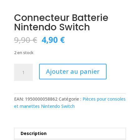
Connecteur Batterie
Nintendo Switch
Le
Le
9,90
€
4,90
€
prix
prix
initial
actuel
2 en stock
était :
est :
9,90 €.
4,90 €.
quantité
Ajouter au panier
de
Connecteur
Batterie
Nintendo
EAN:
1950000058862
Catégorie :
Pièces pour consoles
Switch
et manettes Nintendo Switch
Description