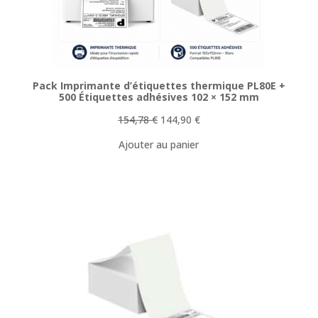
Pack Imprimante d’étiquettes thermique PL80E +
500 Étiquettes adhésives 102 × 152 mm
Le
Le
154,78
€
144,90
€
prix
prix
Ajouter au panier
initial
actuel
était :
est :
154,78 €.
144,90 €.