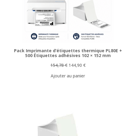
PROMOTI
Pack Imprimante d’étiquettes thermique PL80E +
500 Étiquettes adhésives 102 × 152 mm
Le
Le
154,78
€
144,90
€
prix
prix
Ajouter au panier
initial
actuel
était :
est :
154,78 €.
144,90 €.