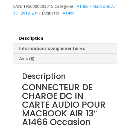
CHARGE
EAN:
1950000003015
Catégorie :
A1466 - Macbook Air
DC
13" 2012-2017
Étiquette :
A1466
IN
CARTE
AUDIO
POUR
Description
MACBOOK
Informations complémentaires
AIR
13"
Avis (0)
A1466
Occasion
Description
2013-
CONNECTEUR DE
2027
CHARGE DC IN
CARTE AUDIO POUR
MACBOOK AIR 13″
A1466 Occasion