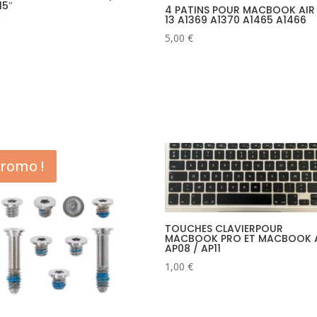
15″
4 PATINS POUR MACBOOK AIR 
13 A1369 A1370 A1465 A1466
5,00
€
romo !
TOUCHES CLAVIERPOUR
MACBOOK PRO ET MACBOOK 
AP08 / AP11
1,00
€