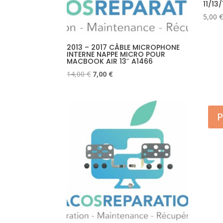
11/13/
5,00
€
2013 – 2017 CÂBLE MICROPHONE
INTERNE NAPPE MICRO POUR
MACBOOK AIR 13″ A1466
Le
Le
14,00
€
7,00
€
prix
prix
initial
actuel
était :
est :
P
14,00 €.
7,00 €.