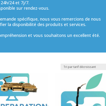
 24h/24 et 7j/7.
sponible sur rendez-vous.
mande spécifique, nous vous remercions de nous
ier la disponibilité des produits et services.
mpréhension et vous souhaitons un excellent été.