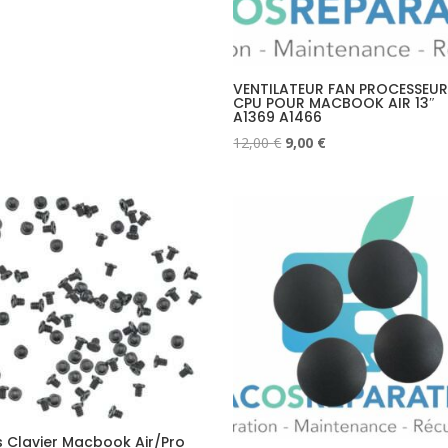
VENTILATEUR FAN PROCESSEU
CPU POUR MACBOOK AIR 13″
A1369 A1466
Le
Le
12,00
€
9,00
€
prix
prix
initial
actuel
était :
est :
12,00 €.
9,00 €.
is Clavier Macbook Air/Pro