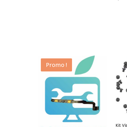
Promo !
Kit V