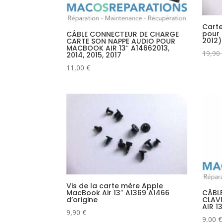
Carte
pour 
CÂBLE CONNECTEUR DE CHARGE
2012
CARTE SON NAPPE AUDIO POUR
MACBOOK AIR 13″ A14662013,
19,90
2014, 2015, 2017
11,00
€
Vis de la carte mère Apple
MacBook Air 13″ A1369 A1466
CÂBL
d’origine
CLAV
AIR 1
9,90
€
9,00
€