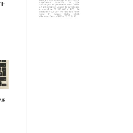
11″
AIR