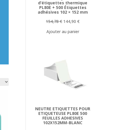
d’étiquettes thermique
PL80E + 500 Étiquettes
adhésives 102 × 152 mm
Le
Le
154,78
€
144,90
€
prix
prix
Ajouter au panier
initial
actuel
était :
est :
154,78 €.
144,90 €.
NEUTRE ETIQUETTES POUR
ETIQUETEUSE PL80E 500
FEUILLES ADHESIVES
102X152MM-BLANC