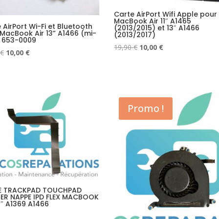
Carte AirPort Wifi Apple pour
MacBook Air 11″ A1465
 AirPort Wi-Fi et Bluetooth
(2013/2015) et 13″ A1466
MacBook Air 13” A1466 (mi-
(2013/2017)
) 653-0009
Le
Le
19,90
€
10,00
€
Le
Le
€
10,00
€
prix
prix
prix
prix
initial
actuel
initial
actuel
était :
est :
était :
est :
19,90 €.
10,00 €.
19,90 €.
10,00 €.
Promo !
E TRACKPAD TOUCHPAD
IER NAPPE IPD FLEX MACBOOK
3″ A1369 A1466