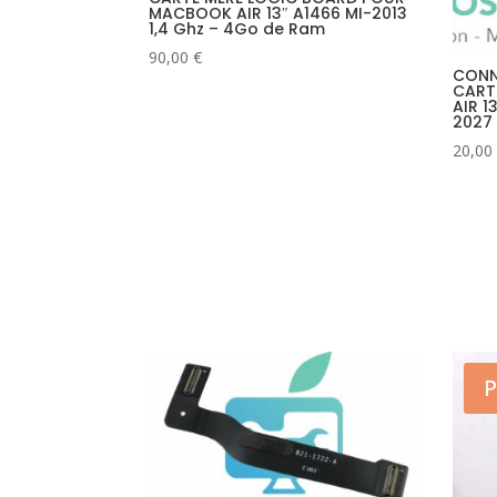
MACBOOK AIR 13″ A1466 MI-2013
1,4 Ghz – 4Go de Ram
90,00
€
CONN
CART
AIR 1
2027
20,00
P