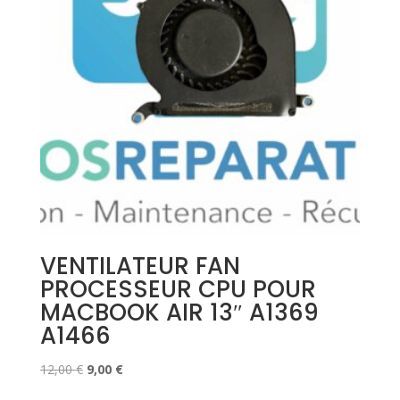
VENTILATEUR FAN
PROCESSEUR CPU POUR
MACBOOK AIR 13″ A1369
A1466
Le
Le
12,00
€
9,00
€
prix
prix