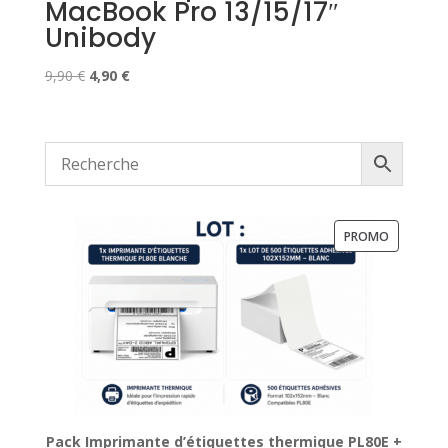
MacBook Pro 13/15/17″
Unibody
Le
Le
9,90
€
4,90
€
prix
prix
initial
actuel
était :
est :
9,90 €.
4,90 €.
PRODUIT
PROMO
EN
PROMOTI
Pack Imprimante d’étiquettes thermique PL80E +