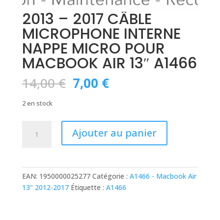
2013 – 2017 CÂBLE
MICROPHONE INTERNE
NAPPE MICRO POUR
MACBOOK AIR 13″ A1466
Le
Le
14,00
€
7,00
€
prix
prix
initial
actuel
2 en stock
était :
est :
14,00 €.
7,00 €.
quantité
Ajouter au panier
de
2013
-
2017
EAN:
1950000025277
Catégorie :
A1466 - Macbook Air
CÂBLE
13" 2012-2017
Étiquette :
A1466
MICROPHONE
INTERNE
NAPPE