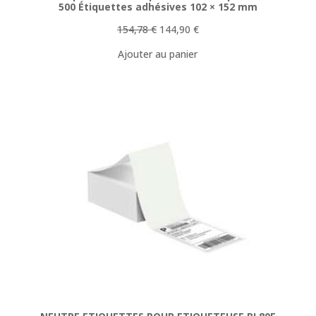
500 Étiquettes adhésives 102 × 152 mm
Le
Le
154,78
€
144,90
€
prix
prix
Ajouter au panier
initial
actuel
était :
est :
154,78 €.
144,90 €.