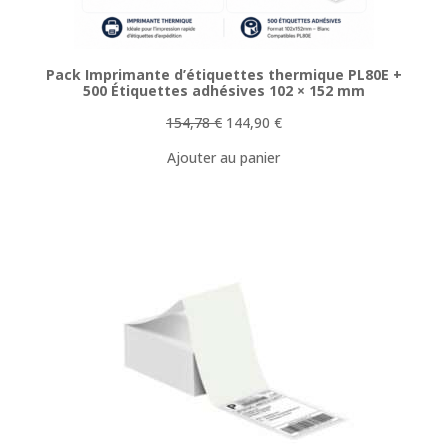
Pack Imprimante d’étiquettes thermique PL80E +
500 Étiquettes adhésives 102 × 152 mm
Le
Le
154,78
€
144,90
€
prix
prix
Ajouter au panier
initial
actuel
était :
est :
154,78 €.
144,90 €.