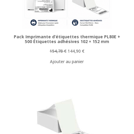
Pack Imprimante d’étiquettes thermique PL80E +
500 Étiquettes adhésives 102 × 152 mm
Le
Le
154,78
€
144,90
€
prix
prix
Ajouter au panier
initial
actuel
était :
est :
154,78 €.
144,90 €.