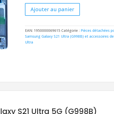
était :
est :
288,00 €.
260,00 €.
quantité
Ajouter au panier
de
Écran
Samsung
Galaxy
EAN:
1950000069615
Catégorie :
Pièces détachées p
S21
Samsung Galaxy S21 Ultra (G998B) et accessoires de
Ultra
Ultra
5G
(G998B)
GH82-
26035B
Argent
+
Châssis
Origine
axy S21 Ultra 5G (G998B)