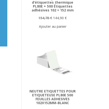
d’étiquettes thermique
PL80E + 500 Étiquettes
adhésives 102 × 152 mm
Le
Le
154,78
€
144,90
€
prix
prix
Ajouter au panier
initial
actuel
était :
est :
154,78 €.
144,90 €.
NEUTRE ETIQUETTES POUR
ETIQUETEUSE PL80E 500
FEUILLES ADHESIVES
102X152MM-BLANC