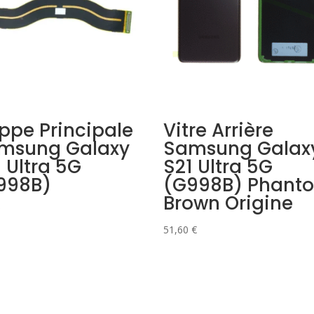
ppe Principale
Vitre Arrière
msung Galaxy
Samsung Galax
 Ultra 5G
S21 Ultra 5G
998B)
(G998B) Phant
Brown Origine
51,60
€