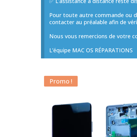
✅ L’assistance à distance reste di
Pour toute autre commande ou de
contacter au préalable afin de vérif
Nous vous remercions de votre co
L’équipe MAC OS RÉPARATIONS
Promo !