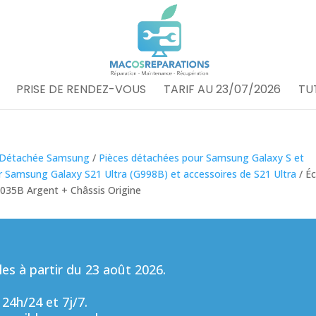
PRISE DE RENDEZ-VOUS
TARIF AU 23/07/2026
TU
 Détachée Samsung
/
Pièces détachées pour Samsung Galaxy S et
r Samsung Galaxy S21 Ultra (G998B) et accessoires de S21 Ultra
/ É
035B Argent + Châssis Origine
s à partir du 23 août 2026.
 24h/24 et 7j/7.