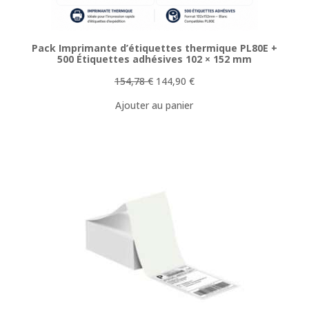
Pack Imprimante d’étiquettes thermique PL80E +
500 Étiquettes adhésives 102 × 152 mm
Le
Le
154,78
€
144,90
€
prix
prix
Ajouter au panier
initial
actuel
était :
est :
154,78 €.
144,90 €.