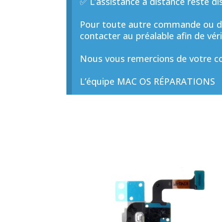
✅ L’assistance à distance reste di
Pour toute autre commande ou de
contacter au préalable afin de vérif
Nous vous remercions de votre co
L’équipe MAC OS RÉPARATIONS