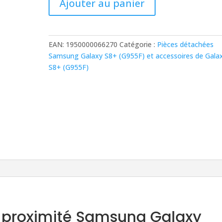
Ajouter au panier
de
Nappe
Capteur
de
EAN:
1950000066270
Catégorie :
Pièces détachées
proximité
Samsung Galaxy S8+ (G955F) et accessoires de Gala
Samsung
S8+ (G955F)
Galaxy
S8+
(G955F)
 proximité Samsung Galaxy