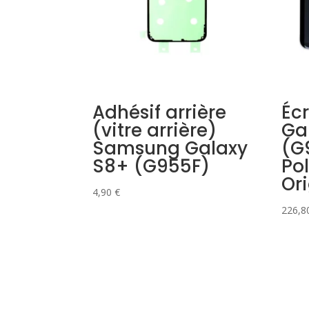
Adhésif arrière
Éc
(vitre arrière)
Ga
Samsung Galaxy
(G
S8+ (G955F)
Pol
Or
4,90
€
226,8