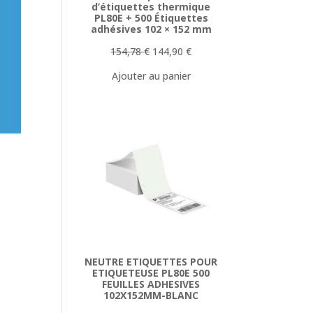
d’étiquettes thermique
PL80E + 500 Étiquettes
adhésives 102 × 152 mm
Le
Le
154,78
€
144,90
€
prix
prix
Ajouter au panier
initial
actuel
était :
est :
154,78 €.
144,90 €.
NEUTRE ETIQUETTES POUR
ETIQUETEUSE PL80E 500
FEUILLES ADHESIVES
102X152MM-BLANC