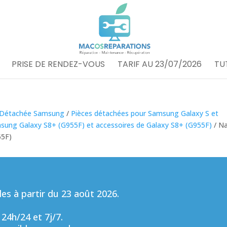
PRISE DE RENDEZ-VOUS
TARIF AU 23/07/2026
TU
 Détachée Samsung
/
Pièces détachées pour Samsung Galaxy S et
sung Galaxy S8+ (G955F) et accessoires de Galaxy S8+ (G955F)
/ N
55F)
s à partir du 23 août 2026.
 24h/24 et 7j/7.