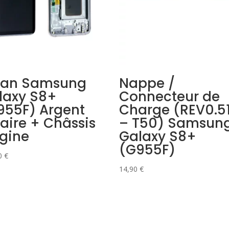
ran Samsung
Nappe /
laxy S8+
Connecteur de
955F) Argent
Charge (REV0.5
aire + Châssis
– T50) Samsun
igine
Galaxy S8+
(G955F)
0
€
14,90
€