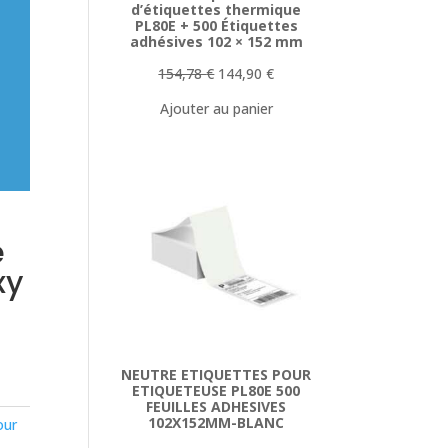
d’étiquettes thermique
PL80E + 500 Étiquettes
adhésives 102 × 152 mm
Le
Le
154,78
€
144,90
€
prix
prix
Ajouter au panier
initial
actuel
était :
est :
154,78 €.
144,90 €.
e
xy
NEUTRE ETIQUETTES POUR
ETIQUETEUSE PL80E 500
FEUILLES ADHESIVES
102X152MM-BLANC
our