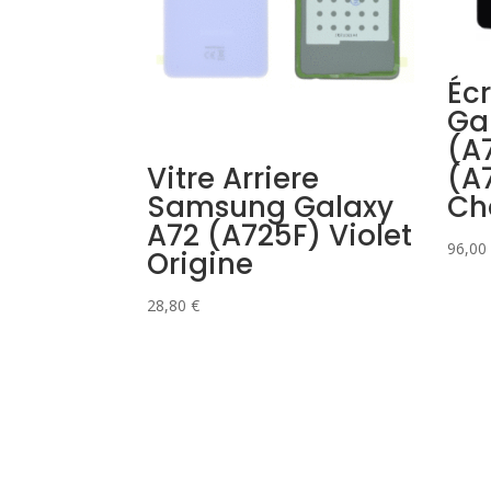
Éc
Ga
(A
Vitre Arriere
(A
Samsung Galaxy
Ch
A72 (A725F) Violet
96,00
Origine
28,80
€