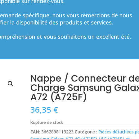
sponible sur rendez-vous.
mande spécifique, nous vous remercions de nous
ier la disponibilité des produits et services.
mpréhension et vous souhaitons un excellent été.
Nappe / Connecteur d
Charge Samsung Gala
A72 (A725F)
36,35
€
Rupture de stock
EAN:
3662898113223
Catégorie :
Pièces détachées p
Samsung Galaxy A72 4G (A725F) / 5G (A726B) et