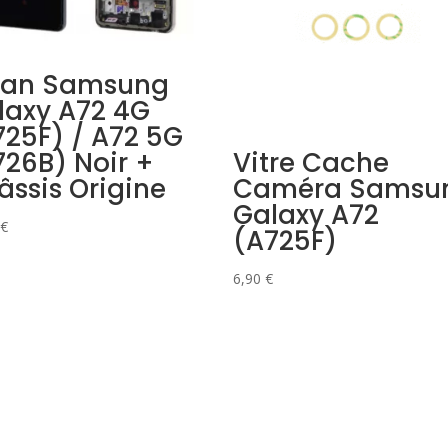
ran Samsung
laxy A72 4G
725F) / A72 5G
Vitre Cache
726B) Noir +
Caméra Samsu
âssis Origine
Galaxy A72
€
(A725F)
6,90
€