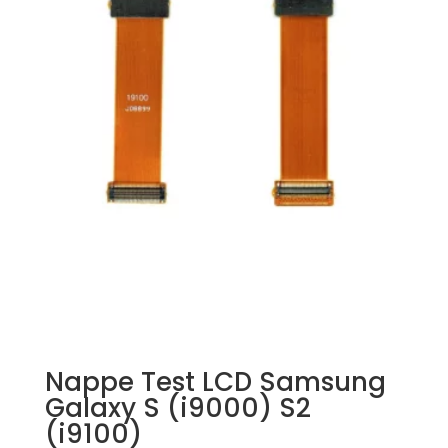
Nappe Test LCD Samsung
Galaxy S (i9000) S2
(i9100)