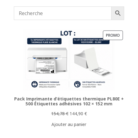
PRODUIT
PROMO
EN
PROMOTI
Pack Imprimante d’étiquettes thermique PL80E +
500 Étiquettes adhésives 102 × 152 mm
Le
Le
154,78
€
144,90
€
prix
prix
Ajouter au panier
initial
actuel
était :
est :