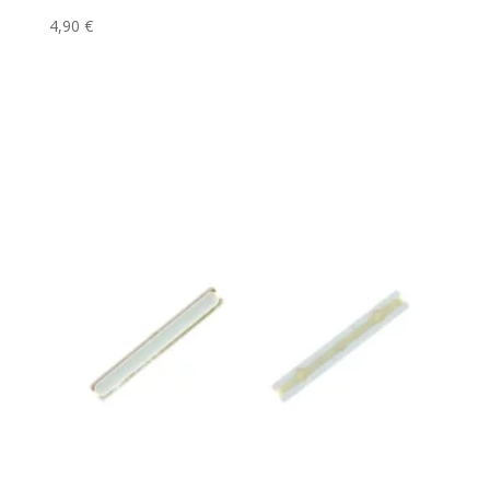
4,90
€