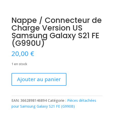
Nappe / Connecteur de
Charge Version US
Samsung Galaxy S21 FE
(G990U)
20,00
€
1 en stock
quantité
Ajouter au panier
de
Nappe
/
Connecteur
EAN:
3662898146894
Catégorie :
Pièces détachées
de
pour Samsung Galaxy S21 FE (G990B)
Charge