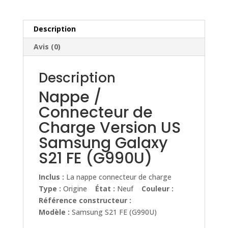
Version
US
Samsung
Description
Galaxy
Avis (0)
S21
FE
Description
(G990U)
Nappe /
Connecteur de
Charge Version US
Samsung Galaxy
S21 FE (G990U)
Inclus :
La nappe connecteur de charge
Type :
Origine
État :
Neuf
Couleur :
Référence constructeur :
Modèle :
Samsung S21 FE (G990U)