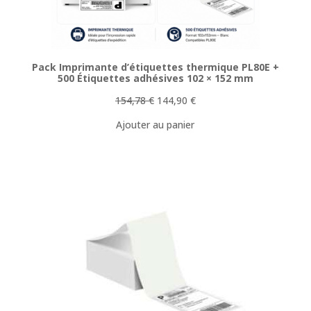
Pack Imprimante d’étiquettes thermique PL80E +
500 Étiquettes adhésives 102 × 152 mm
Le
Le
154,78
€
144,90
€
prix
prix
Ajouter au panier
initial
actuel
était :
est :
154,78 €.
144,90 €.