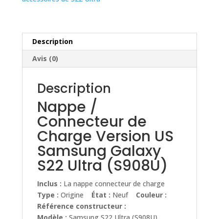
Version
US
Samsung
Galaxy
Description
S22
Avis (0)
Ultra
(S908U)
Description
Nappe /
Connecteur de
Charge Version US
Samsung Galaxy
S22 Ultra (S908U)
Inclus :
La nappe connecteur de charge
Type :
Origine
État :
Neuf
Couleur :
Référence constructeur :
Modèle :
Samsung S22 Ultra (S908U)