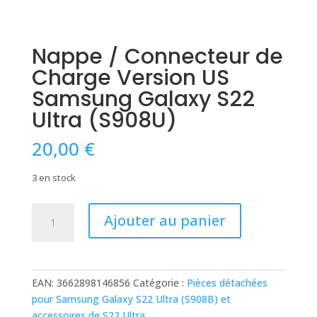
Nappe / Connecteur de
Charge Version US
Samsung Galaxy S22
Ultra (S908U)
20,00
€
3 en stock
quantité
Ajouter au panier
de
Nappe
/
Connecteur
EAN:
3662898146856
Catégorie :
Pièces détachées
de
pour Samsung Galaxy S22 Ultra (S908B) et
Charge
accessoires de S22 Ultra