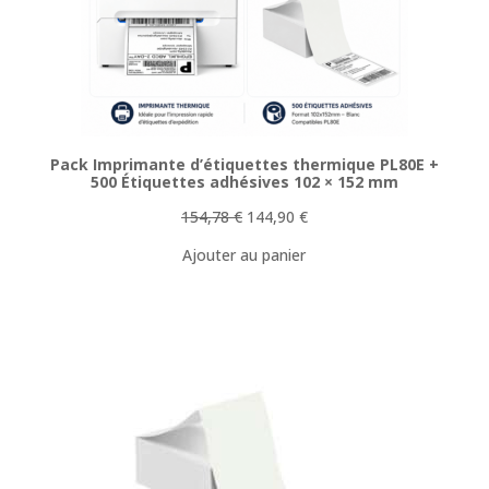
Pack Imprimante d’étiquettes thermique PL80E +
500 Étiquettes adhésives 102 × 152 mm
Le
Le
154,78
€
144,90
€
prix
prix
Ajouter au panier
initial
actuel
était :
est :
154,78 €.
144,90 €.